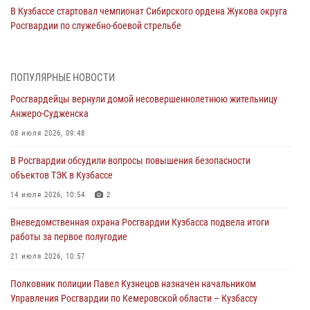
В Кузбассе стартовал чемпионат Сибирского ордена Жукова округа
Росгвардии по служебно-боевой стрельбе
05 августа 2026, 10:53
7
Росгвардейцы задержали в Кемерове дебошира, устроившего
ПОПУЛЯРНЫЕ НОВОСТИ
конфликт в медицинском учреждении
Росгвардейцы вернули домой несовершеннолетнюю жительницу
05 августа 2026, 09:30
Анжеро-Судженска
Росгвардейцы задержали участника драки, причинившего побои
08 июля 2026, 09:48
оппоненту
В Росгвардии обсудили вопросы повышения безопасности
05 августа 2026, 08:50
объектов ТЭК в Кузбассе
Росгвардейцы пресекли нарушение общественного порядка на
14 июля 2026, 10:54
2
городском пляже
Вневедомственная охрана Росгвардии Кузбасса подвела итоги
05 августа 2026, 08:10
работы за первое полугодие
Росгвардейцы в Юрге пресекли попытку проникновения на
21 июля 2026, 10:57
территорию частного домовладения
Полковник полиции Павел Кузнецов назначен начальником
05 августа 2026, 07:45
Управления Росгвардии по Кемеровской области – Кузбассу