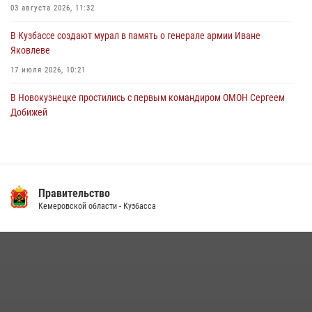
03 августа 2026, 11:32
В Кузбассе создают мурал в память о генерале армии Иване
Яковлеве
17 июля 2026, 10:21
В Новокузнецке простились с первым командиром ОМОН Сергеем
Добижей
12 июля 2026, 06:54
Росгвардейцы задержали горожанина, воспользовавшегося
мотоциклом без разрешения владельца
Правительство
14 июля 2026, 08:52
1
Кемеровской области - Кузбасса
Кузбасский спецназ принял участие в сборе снайперов Сибирского
округа Росгвардии
24 июля 2026, 10:35
3
Росгвардейцы задержали мужчину, вырвавшего у горожанки пакет
с покупками