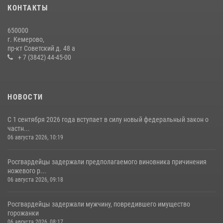
20 июля 2026, 08:52
1
КОНТАКТЫ
Росгвардейцы задержали новокузнечанку при попытке вынести из
650000
гипермаркета товары на 13 тысяч рублей (ВИДЕО)
г. Кемерово,
пр-кт Советский д. 48 а
16 июля 2026, 06:43
1
1
+ 7 (3842) 44-45-00
НОВОСТИ
С 1 сентября 2026 года вступает в силу новый федеральный закон о
частн...
06 августа 2026, 10:19
Росгвардейцы задержали предполагаемого виновника причинения
ножевого р...
06 августа 2026, 09:18
Росгвардейцы задержали мужчину, повредившего имущество
горожанки
06 августа 2026, 08:17