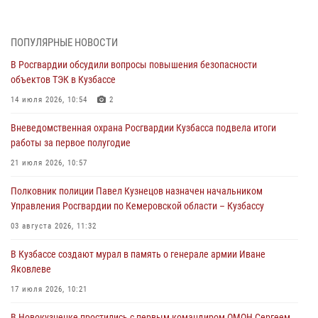
организационно-штатных подразделений Росгвардии с
профессиональным праздником
07 августа 2026, 05:32
ПОПУЛЯРНЫЕ НОВОСТИ
В Росгвардии обсудили вопросы повышения безопасности
С 1 сентября 2026 года вступает в силу новый федеральный закон о
объектов ТЭК в Кузбассе
частной охранной деятельности
14 июля 2026, 10:54
2
06 августа 2026, 10:19
Вневедомственная охрана Росгвардии Кузбасса подвела итоги
Росгвардейцы задержали предполагаемого виновника причинения
работы за первое полугодие
ножевого ранения кемеровчанину
21 июля 2026, 10:57
06 августа 2026, 09:18
Полковник полиции Павел Кузнецов назначен начальником
Росгвардейцы задержали мужчину, повредившего имущество
Управления Росгвардии по Кемеровской области – Кузбассу
горожанки
03 августа 2026, 11:32
06 августа 2026, 08:17
1
В Кузбассе создают мурал в память о генерале армии Иване
Росгвардейцы пресекли противоправные действия и защитили
Яковлеве
новокузнечанку от агрессивного знакомого
17 июля 2026, 10:21
06 августа 2026, 07:16
В Новокузнецке простились с первым командиром ОМОН Сергеем