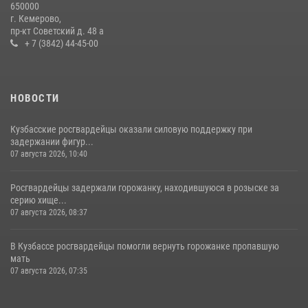
650000
детского дома в рамках всероссийской акции
г. Кемерово,
пр-кт Советский д. 48 а
20 июля 2026, 10:54
2
+ 7 (3842) 44-45-00
НОВОСТИ
Кузбасские росгвардейцы оказали силовую поддержку при
задержании фигур...
07 августа 2026, 10:40
Росгвардейцы задержали горожанку, находившуюся в розыске за
серию хище...
07 августа 2026, 08:37
В Кузбассе росгвардейцы помогли вернуть горожанке пропавшую
мать
07 августа 2026, 07:35