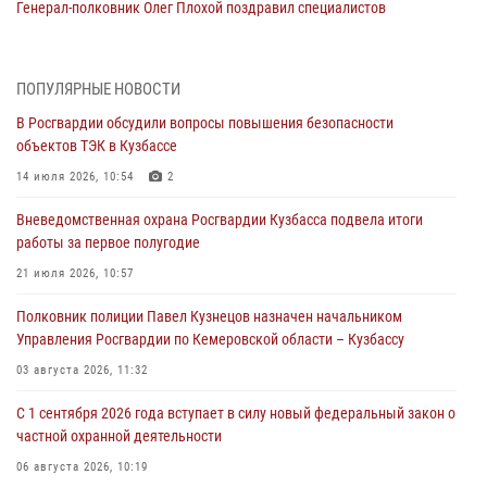
Генерал-полковник Олег Плохой поздравил специалистов
организационно-штатных подразделений Росгвардии с
профессиональным праздником
07 августа 2026, 05:32
ПОПУЛЯРНЫЕ НОВОСТИ
В Росгвардии обсудили вопросы повышения безопасности
С 1 сентября 2026 года вступает в силу новый федеральный закон о
объектов ТЭК в Кузбассе
частной охранной деятельности
14 июля 2026, 10:54
2
06 августа 2026, 10:19
Вневедомственная охрана Росгвардии Кузбасса подвела итоги
Росгвардейцы задержали предполагаемого виновника причинения
работы за первое полугодие
ножевого ранения кемеровчанину
21 июля 2026, 10:57
06 августа 2026, 09:18
Полковник полиции Павел Кузнецов назначен начальником
Росгвардейцы задержали мужчину, повредившего имущество
Управления Росгвардии по Кемеровской области – Кузбассу
горожанки
03 августа 2026, 11:32
06 августа 2026, 08:17
1
С 1 сентября 2026 года вступает в силу новый федеральный закон о
Росгвардейцы пресекли противоправные действия и защитили
частной охранной деятельности
новокузнечанку от агрессивного знакомого
06 августа 2026, 10:19
06 августа 2026, 07:16