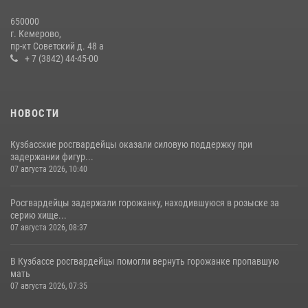
Росгвардейцы задержали мужчину, вырвавшего у горожанки пакет
650000
с покупками
г. Кемерово,
пр-кт Советский д. 48 а
20 июля 2026, 08:52
1
+ 7 (3842) 44-45-00
НОВОСТИ
Кузбасские росгвардейцы оказали силовую поддержку при
задержании фигур...
07 августа 2026, 10:40
Росгвардейцы задержали горожанку, находившуюся в розыске за
серию хище...
07 августа 2026, 08:37
В Кузбассе росгвардейцы помогли вернуть горожанке пропавшую
мать
07 августа 2026, 07:35