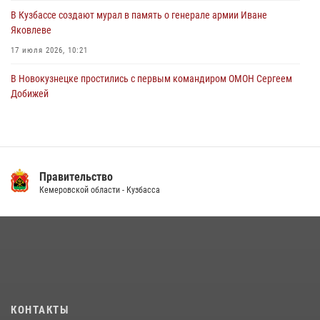
В Кузбассе создают мурал в память о генерале армии Иване
Яковлеве
17 июля 2026, 10:21
В Новокузнецке простились с первым командиром ОМОН Сергеем
Добижей
12 июля 2026, 06:54
Росгвардейцы задержали горожанина, воспользовавшегося
мотоциклом без разрешения владельца
Правительство
14 июля 2026, 08:52
1
Кемеровской области - Кузбасса
Кузбасский спецназ принял участие в сборе снайперов Сибирского
округа Росгвардии
24 июля 2026, 10:35
3
Сотрудники ОМОН «Оберег» провели встречу с воспитанниками
детского дома в рамках всероссийской акции
20 июля 2026, 10:54
2
КОНТАКТЫ