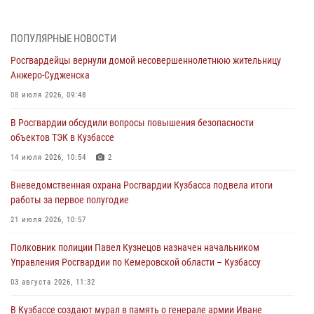
05 августа 2026, 10:53
7
Росгвардейцы задержали в Кемерове дебошира, устроившего
ПОПУЛЯРНЫЕ НОВОСТИ
конфликт в медицинском учреждении
Росгвардейцы вернули домой несовершеннолетнюю жительницу
05 августа 2026, 09:30
Анжеро-Судженска
Росгвардейцы задержали участника драки, причинившего побои
08 июля 2026, 09:48
оппоненту
В Росгвардии обсудили вопросы повышения безопасности
05 августа 2026, 08:50
объектов ТЭК в Кузбассе
Росгвардейцы пресекли нарушение общественного порядка на
14 июля 2026, 10:54
2
городском пляже
Вневедомственная охрана Росгвардии Кузбасса подвела итоги
05 августа 2026, 08:10
работы за первое полугодие
Росгвардейцы в Юрге пресекли попытку проникновения на
21 июля 2026, 10:57
территорию частного домовладения
Полковник полиции Павел Кузнецов назначен начальником
05 августа 2026, 07:45
Управления Росгвардии по Кемеровской области – Кузбассу
03 августа 2026, 11:32
В Кузбассе создают мурал в память о генерале армии Иване