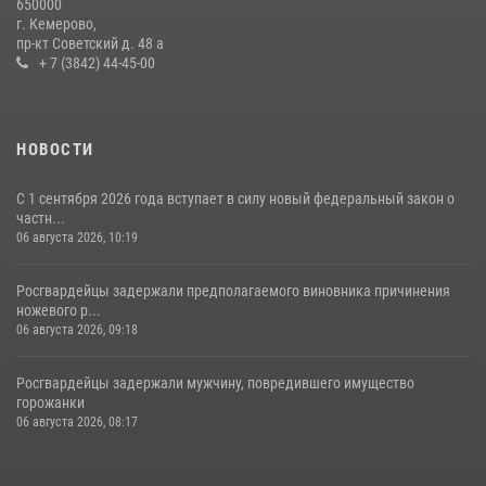
650000
гипермаркета товары на 13 тысяч рублей (ВИДЕО)
г. Кемерово,
пр-кт Советский д. 48 а
16 июля 2026, 06:43
1
1
+ 7 (3842) 44-45-00
НОВОСТИ
С 1 сентября 2026 года вступает в силу новый федеральный закон о
частн...
06 августа 2026, 10:19
Росгвардейцы задержали предполагаемого виновника причинения
ножевого р...
06 августа 2026, 09:18
Росгвардейцы задержали мужчину, повредившего имущество
горожанки
06 августа 2026, 08:17