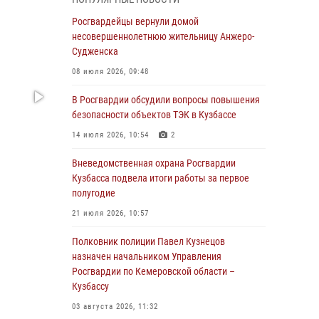
Генерал-полковник Олег Плохой поздравил
специалистов организационно-штатных
Росгвардейцы вернули домой
подразделений Росгвардии с
несовершеннолетнюю жительницу Анжеро-
профессиональным праздником
Судженска
07 августа 2026, 05:32
08 июля 2026, 09:48
С 1 сентября 2026 года вступает в силу новый
В Росгвардии обсудили вопросы повышения
федеральный закон о частной охранной
безопасности объектов ТЭК в Кузбассе
деятельности
14 июля 2026, 10:54
2
06 августа 2026, 10:19
Вневедомственная охрана Росгвардии
Росгвардейцы задержали предполагаемого
Кузбасса подвела итоги работы за первое
виновника причинения ножевого ранения
полугодие
кемеровчанину
21 июля 2026, 10:57
06 августа 2026, 09:18
Полковник полиции Павел Кузнецов
Росгвардейцы задержали мужчину,
назначен начальником Управления
повредившего имущество горожанки
Росгвардии по Кемеровской области –
Кузбассу
06 августа 2026, 08:17
1
03 августа 2026, 11:32
Росгвардейцы пресекли противоправные