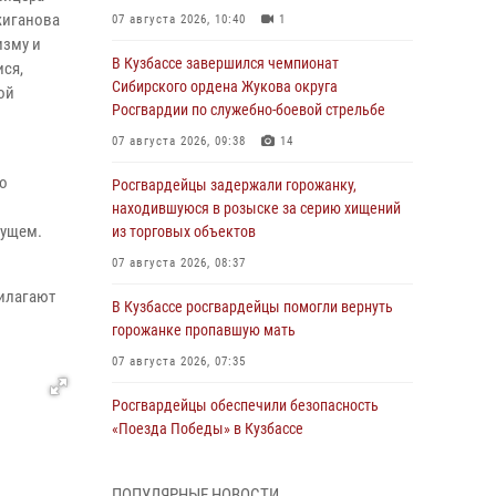
жиганова
07 августа 2026, 10:40
1
изму и
В Кузбассе завершился чемпионат
ися,
Сибирского ордена Жукова округа
ой
Росгвардии по служебно-боевой стрельбе
07 августа 2026, 09:38
14
 о
Росгвардейцы задержали горожанку,
находившуюся в розыске за серию хищений
дущем.
из торговых объектов
07 августа 2026, 08:37
рилагают
В Кузбассе росгвардейцы помогли вернуть
горожанке пропавшую мать
07 августа 2026, 07:35
Росгвардейцы обеспечили безопасность
«Поезда Победы» в Кузбассе
07 августа 2026, 06:33
ПОПУЛЯРНЫЕ НОВОСТИ