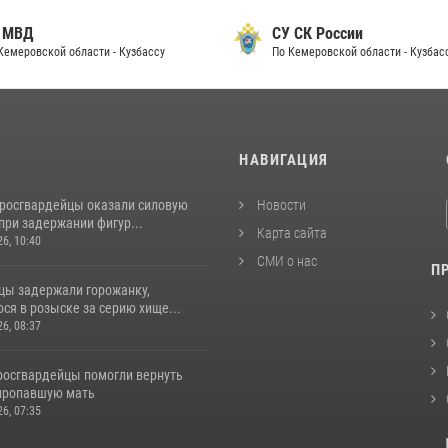
 МВД
СУ СК России
Кемеровской области - Кузбассу
По Кемеровской области - Кузбас
И
НАВИГАЦИЯ
 росгвардейцы оказали силовую
Новости
при задержании фигур...
Карта сайта
26, 10:40
СМИ о нас
П
цы задержали горожанку,
ся в розыске за серию хище...
26, 08:37
 росгвардейцы помогли вернуть
пропавшую мать
26, 07:35