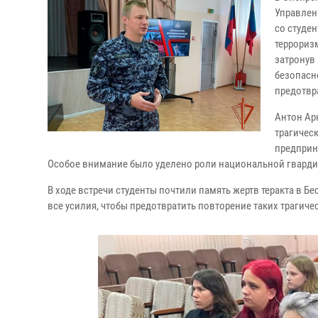
Управлен
со студе
террориз
затронув
безопасн
предотвр
Антон Ар
трагичес
предприн
Особое внимание было уделено роли национальной гвардии
В ходе встречи студенты почтили память жертв теракта в 
все усилия, чтобы предотвратить повторение таких трагиче