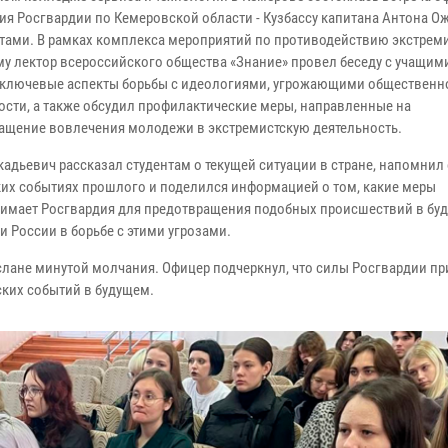
ия Росгвардии по Кемеровской области - Кузбассу капитана Антона О
нтами. В рамках комплекса мероприятий по противодействию экстрем
му лектор всероссийского общества «Знание» провел беседу с учащим
 ключевые аспекты борьбы с идеологиями, угрожающими общественн
ости, а также обсудил профилактические меры, направленные на
ащение вовлечения молодежи в экстремистскую деятельность.
кадьевич рассказал студентам о текущей ситуации в стране, напомнил
ких событиях прошлого и поделился информацией о том, какие меры
имает Росгвардия для предотвращения подобных происшествий в бу
 России в борьбе с этими угрозами.
Беслане минутой молчания. Офицер подчеркнул, что силы Росгвардии п
ских событий в будущем.