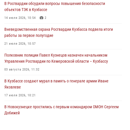
В Росгвардии обсудили вопросы повышения безопасности
04 августа 2026, 08:42
объектов ТЭК в Кузбассе
Росгвардейцы задержали нарушителя общественного порядка в
14 июля 2026, 10:54
2
охраняемой кемеровской гостинице
Вневедомственная охрана Росгвардии Кузбасса подвела итоги
04 августа 2026, 07:41
работы за первое полугодие
Кемеровские росгвардейцы пресекли попытку хищения товара
21 июля 2026, 10:57
путем подмены ценника (ВИДЕО)
Полковник полиции Павел Кузнецов назначен начальником
04 августа 2026, 06:32
1
Управления Росгвардии по Кемеровской области – Кузбассу
03 августа 2026, 11:32
В Кузбассе создают мурал в память о генерале армии Иване
Яковлеве
17 июля 2026, 10:21
В Новокузнецке простились с первым командиром ОМОН Сергеем
Добижей
12 июля 2026, 06:54