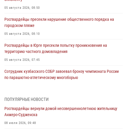
05 августа 2026, 08:50
Росгвардейцы пресекли нарушение общественного порядка на
городском пляже
05 августа 2026, 08:10
Росгвардейцы в Юрге пресекли попытку проникновения на
территорию частного домовладения
05 августа 2026, 07:45
Сотрудник кузбасского СОБР завоевал бронзу чемпионата России
по парашютно-атлетическому многоборью
04 августа 2026, 10:48
2
Кузбассовцы высоко оценили качество предоставления
ПОПУЛЯРНЫЕ НОВОСТИ
государственных услуг подразделениями ЛРР Росгвардии
Росгвардейцы вернули домой несовершеннолетнюю жительницу
04 августа 2026, 09:42
Анжеро-Судженска
Росгвардейцы помогли разыскать троих юных путешественников из
08 июля 2026, 09:48
Новокузнецка