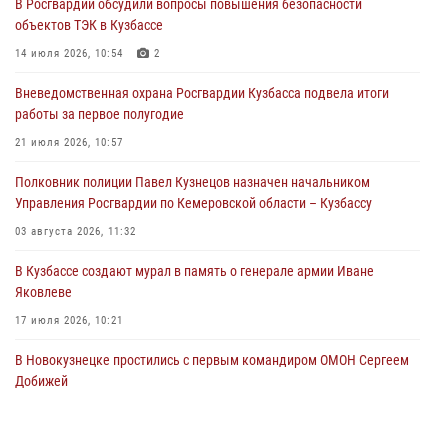
В Росгвардии обсудили вопросы повышения безопасности
05 августа 2026, 08:50
объектов ТЭК в Кузбассе
Росгвардейцы пресекли нарушение общественного порядка на
14 июля 2026, 10:54
2
городском пляже
Вневедомственная охрана Росгвардии Кузбасса подвела итоги
05 августа 2026, 08:10
работы за первое полугодие
Росгвардейцы в Юрге пресекли попытку проникновения на
21 июля 2026, 10:57
территорию частного домовладения
Полковник полиции Павел Кузнецов назначен начальником
05 августа 2026, 07:45
Управления Росгвардии по Кемеровской области – Кузбассу
03 августа 2026, 11:32
В Кузбассе создают мурал в память о генерале армии Иване
Яковлеве
17 июля 2026, 10:21
В Новокузнецке простились с первым командиром ОМОН Сергеем
Добижей
12 июля 2026, 06:54