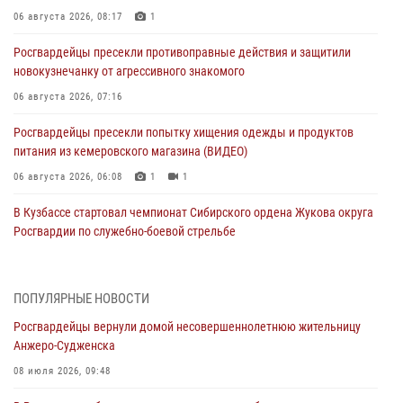
06 августа 2026, 08:17
1
Росгвардейцы пресекли противоправные действия и защитили
новокузнечанку от агрессивного знакомого
06 августа 2026, 07:16
Росгвардейцы пресекли попытку хищения одежды и продуктов
питания из кемеровского магазина (ВИДЕО)
06 августа 2026, 06:08
1
1
В Кузбассе стартовал чемпионат Сибирского ордена Жукова округа
Росгвардии по служебно-боевой стрельбе
05 августа 2026, 10:53
7
Росгвардейцы задержали в Кемерове дебошира, устроившего
ПОПУЛЯРНЫЕ НОВОСТИ
конфликт в медицинском учреждении
Росгвардейцы вернули домой несовершеннолетнюю жительницу
05 августа 2026, 09:30
Анжеро-Судженска
Росгвардейцы задержали участника драки, причинившего побои
08 июля 2026, 09:48
оппоненту