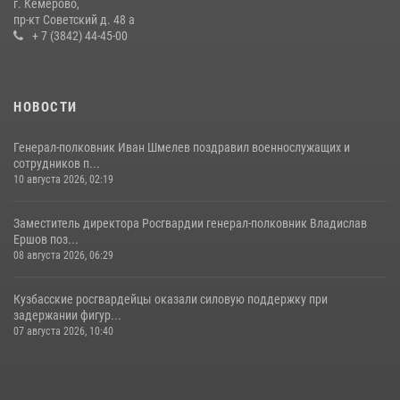
г. Кемерово,
пр-кт Советский д. 48 а
20 июля 2026, 08:52
1
+ 7 (3842) 44-45-00
НОВОСТИ
Генерал-полковник Иван Шмелев поздравил военнослужащих и
сотрудников п...
10 августа 2026, 02:19
Заместитель директора Росгвардии генерал-полковник Владислав
Ершов поз...
08 августа 2026, 06:29
Кузбасские росгвардейцы оказали силовую поддержку при
задержании фигур...
07 августа 2026, 10:40