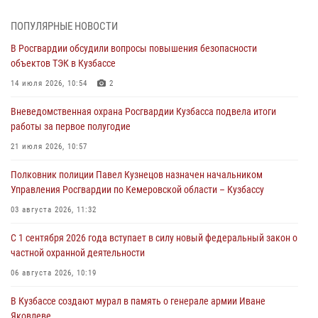
В Кузбассе росгвардейцы помогли вернуть горожанке пропавшую
мать
ПОПУЛЯРНЫЕ НОВОСТИ
07 августа 2026, 07:35
В Росгвардии обсудили вопросы повышения безопасности
объектов ТЭК в Кузбассе
Росгвардейцы обеспечили безопасность «Поезда Победы» в
Кузбассе
14 июля 2026, 10:54
2
07 августа 2026, 06:33
Вневедомственная охрана Росгвардии Кузбасса подвела итоги
работы за первое полугодие
Генерал-полковник Олег Плохой поздравил специалистов
организационно-штатных подразделений Росгвардии с
21 июля 2026, 10:57
профессиональным праздником
Полковник полиции Павел Кузнецов назначен начальником
07 августа 2026, 05:32
Управления Росгвардии по Кемеровской области – Кузбассу
С 1 сентября 2026 года вступает в силу новый федеральный закон о
03 августа 2026, 11:32
частной охранной деятельности
С 1 сентября 2026 года вступает в силу новый федеральный закон о
06 августа 2026, 10:19
частной охранной деятельности
Росгвардейцы задержали предполагаемого виновника причинения
06 августа 2026, 10:19
ножевого ранения кемеровчанину
В Кузбассе создают мурал в память о генерале армии Иване
06 августа 2026, 09:18
Яковлеве