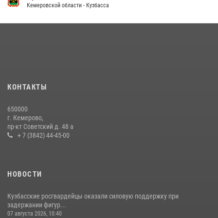
Кемеровской области - Кузбасса
Кузбасский спецназ принял участие в сборе снайперов Сибирского
округа Росгвардии
24 июля 2026, 10:35
3
Сотрудники ОМОН «Оберег» провели встречу с воспитанниками
детского дома в рамках всероссийской акции
20 июля 2026, 10:54
2
КОНТАКТЫ
Росгвардейцы задержали мужчину, вырвавшего у горожанки пакет
650000
с покупками
г. Кемерово,
пр-кт Советский д. 48 а
20 июля 2026, 08:52
1
+ 7 (3842) 44-45-00
НОВОСТИ
Кузбасские росгвардейцы оказали силовую поддержку при
задержании фигур...
07 августа 2026, 10:40