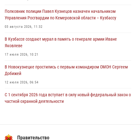
06 августа 2026, 09:18
Полковник полиции Павел Кузнецов назначен начальником
Росгвардейцы задержали мужчину, повредившего имущество
Управления Росгвардии по Кемеровской области – Кузбассу
горожанки
03 августа 2026, 11:32
06 августа 2026, 08:17
1
В Кузбассе создают мурал в память о генерале армии Иване
Росгвардейцы пресекли противоправные действия и защитили
Яковлеве
новокузнечанку от агрессивного знакомого
17 июля 2026, 10:21
06 августа 2026, 07:16
В Новокузнецке простились с первым командиром ОМОН Сергеем
Добижей
12 июля 2026, 06:54
С 1 сентября 2026 года вступает в силу новый федеральный закон о
частной охранной деятельности
06 августа 2026, 10:19
Росгвардейцы задержали горожанина, воспользовавшегося
мотоциклом без разрешения владельца
Правительство
14 июля 2026, 08:52
1