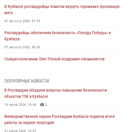
В Кузбассе росгвардейцы помогли вернуть горожанке пропавшую
мать
07 августа 2026, 07:35
Росгвардейцы обеспечили безопасность «Поезда Победы» в
Кузбассе
07 августа 2026, 06:33
Генерал-полковник Олег Плохой поздравил специалистов
организационно-штатных подразделений Росгвардии с
профессиональным праздником
07 августа 2026, 05:32
ПОПУЛЯРНЫЕ НОВОСТИ
В Росгвардии обсудили вопросы повышения безопасности
С 1 сентября 2026 года вступает в силу новый федеральный закон о
объектов ТЭК в Кузбассе
частной охранной деятельности
14 июля 2026, 10:54
2
06 августа 2026, 10:19
Вневедомственная охрана Росгвардии Кузбасса подвела итоги
Росгвардейцы задержали предполагаемого виновника причинения
работы за первое полугодие
ножевого ранения кемеровчанину
21 июля 2026, 10:57