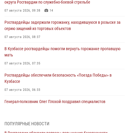
округа Росгвардии по служебно-боевой стрельбе
07 августа 2026, 09:38
14
Росгвардейцы задержали горожанку, находившуюся в розыске за
серию хищений из торговых объектов
07 августа 2026, 08:37
В Кузбассе росгвардейцы помогли вернуть горожанке пропавшую
мать
07 августа 2026, 07:35
Росгвардейцы обеспечили безопасность «Поезда Победы» в
Кузбассе
07 августа 2026, 06:33
Генерал-полковник Олег Плохой поздравил специалистов
организационно-штатных подразделений Росгвардии с
профессиональным праздником
07 августа 2026, 05:32
ПОПУЛЯРНЫЕ НОВОСТИ
В Росгвардии обсудили вопросы повышения безопасности