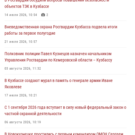
С 1 сентября 2026 года вступает в силу новый федеральный закон о
объектов ТЭК в Кузбассе
частной охранной деятельности
14 июля 2026, 10:54
2
06 августа 2026, 10:19
Вневедомственная охрана Росгвардии Кузбасса подвела итоги
Росгвардейцы задержали предполагаемого виновника причинения
работы за первое полугодие
ножевого ранения кемеровчанину
21 июля 2026, 10:57
06 августа 2026, 09:18
Полковник полиции Павел Кузнецов назначен начальником
Росгвардейцы задержали мужчину, повредившего имущество
Управления Росгвардии по Кемеровской области – Кузбассу
горожанки
03 августа 2026, 11:32
06 августа 2026, 08:17
1
В Кузбассе создают мурал в память о генерале армии Иване
Росгвардейцы пресекли противоправные действия и защитили
Яковлеве
новокузнечанку от агрессивного знакомого
17 июля 2026, 10:21
06 августа 2026, 07:16
С 1 сентября 2026 года вступает в силу новый федеральный закон о
частной охранной деятельности
06 августа 2026, 10:19
В Новокузнецке простились с первым командиром ОМОН Сергеем