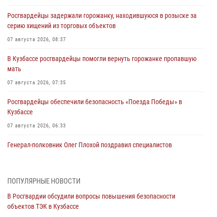
Росгвардейцы задержали горожанку, находившуюся в розыске за
серию хищений из торговых объектов
07 августа 2026, 08:37
В Кузбассе росгвардейцы помогли вернуть горожанке пропавшую
мать
07 августа 2026, 07:35
Росгвардейцы обеспечили безопасность «Поезда Победы» в
Кузбассе
07 августа 2026, 06:33
Генерал-полковник Олег Плохой поздравил специалистов
организационно-штатных подразделений Росгвардии с
профессиональным праздником
07 августа 2026, 05:32
ПОПУЛЯРНЫЕ НОВОСТИ
В Росгвардии обсудили вопросы повышения безопасности
С 1 сентября 2026 года вступает в силу новый федеральный закон о
объектов ТЭК в Кузбассе
частной охранной деятельности