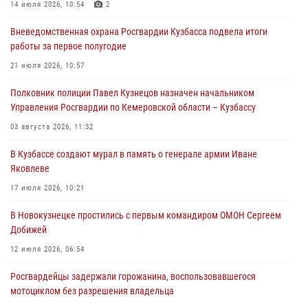
14 июля 2026, 10:54
2
06 августа 2026, 10:19
Вневедомственная охрана Росгвардии Кузбасса подвела итоги
Росгвардейцы задержали предполагаемого виновника причинения
работы за первое полугодие
ножевого ранения кемеровчанину
21 июля 2026, 10:57
06 августа 2026, 09:18
Полковник полиции Павел Кузнецов назначен начальником
Росгвардейцы задержали мужчину, повредившего имущество
Управления Росгвардии по Кемеровской области – Кузбассу
горожанки
03 августа 2026, 11:32
06 августа 2026, 08:17
1
В Кузбассе создают мурал в память о генерале армии Иване
Росгвардейцы пресекли противоправные действия и защитили
Яковлеве
новокузнечанку от агрессивного знакомого
17 июля 2026, 10:21
06 августа 2026, 07:16
В Новокузнецке простились с первым командиром ОМОН Сергеем
Добижей
12 июля 2026, 06:54
Росгвардейцы задержали горожанина, воспользовавшегося
мотоциклом без разрешения владельца