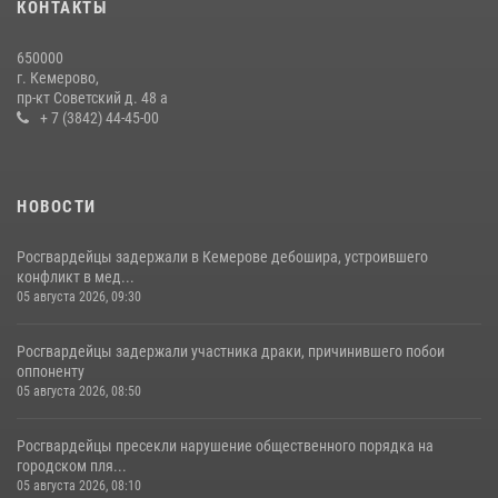
КОНТАКТЫ
Росгвардейцы задержали новокузнечанку при попытке вынести из
650000
гипермаркета товары на 13 тысяч рублей (ВИДЕО)
г. Кемерово,
пр-кт Советский д. 48 а
16 июля 2026, 06:43
1
1
+ 7 (3842) 44-45-00
НОВОСТИ
Росгвардейцы задержали в Кемерове дебошира, устроившего
конфликт в мед...
05 августа 2026, 09:30
Росгвардейцы задержали участника драки, причинившего побои
оппоненту
05 августа 2026, 08:50
Росгвардейцы пресекли нарушение общественного порядка на
городском пля...
05 августа 2026, 08:10