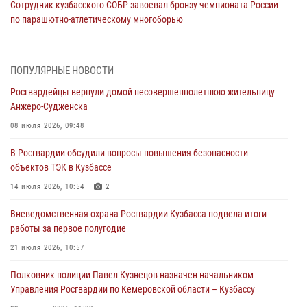
Сотрудник кузбасского СОБР завоевал бронзу чемпионата России
по парашютно-атлетическому многоборью
04 августа 2026, 10:48
2
Кузбассовцы высоко оценили качество предоставления
ПОПУЛЯРНЫЕ НОВОСТИ
государственных услуг подразделениями ЛРР Росгвардии
Росгвардейцы вернули домой несовершеннолетнюю жительницу
04 августа 2026, 09:42
Анжеро-Судженска
Росгвардейцы помогли разыскать троих юных путешественников из
08 июля 2026, 09:48
Новокузнецка
В Росгвардии обсудили вопросы повышения безопасности
04 августа 2026, 08:42
объектов ТЭК в Кузбассе
Росгвардейцы задержали нарушителя общественного порядка в
14 июля 2026, 10:54
2
охраняемой кемеровской гостинице
Вневедомственная охрана Росгвардии Кузбасса подвела итоги
04 августа 2026, 07:41
работы за первое полугодие
Кемеровские росгвардейцы пресекли попытку хищения товара
21 июля 2026, 10:57
путем подмены ценника (ВИДЕО)
Полковник полиции Павел Кузнецов назначен начальником
04 августа 2026, 06:32
1
Управления Росгвардии по Кемеровской области – Кузбассу