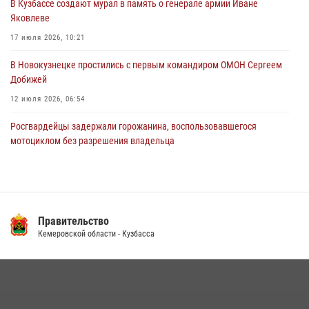
В Кузбассе создают мурал в память о генерале армии Иване
Росгвардейцы пресекли противоправные действия и защитили
Яковлеве
новокузнечанку от агрессивного знакомого
17 июля 2026, 10:21
06 августа 2026, 07:16
В Новокузнецке простились с первым командиром ОМОН Сергеем
Добижей
12 июля 2026, 06:54
Росгвардейцы задержали горожанина, воспользовавшегося
мотоциклом без разрешения владельца
14 июля 2026, 08:52
1
Кузбасский спецназ принял участие в сборе снайперов Сибирского
округа Росгвардии
Правительство
24 июля 2026, 10:35
3
Кемеровской области - Кузбасса
Росгвардейцы задержали мужчину, вырвавшего у горожанки пакет
с покупками
20 июля 2026, 08:52
1