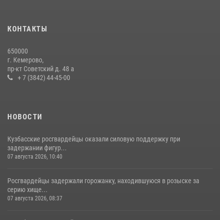
С 1 сентября 2026 года вступает в силу новый федеральный закон о
частной охранной деятельности
06 августа 2026, 10:19
КОНТАКТЫ
Росгвардейцы задержали новокузнечанку при попытке вынести из
650000
гипермаркета товары на 13 тысяч рублей (ВИДЕО)
г. Кемерово,
пр-кт Советский д. 48 а
16 июля 2026, 06:43
1
1
+ 7 (3842) 44-45-00
НОВОСТИ
Кузбасские росгвардейцы оказали силовую поддержку при
задержании фигур...
07 августа 2026, 10:40
Росгвардейцы задержали горожанку, находившуюся в розыске за
серию хище...
07 августа 2026, 08:37