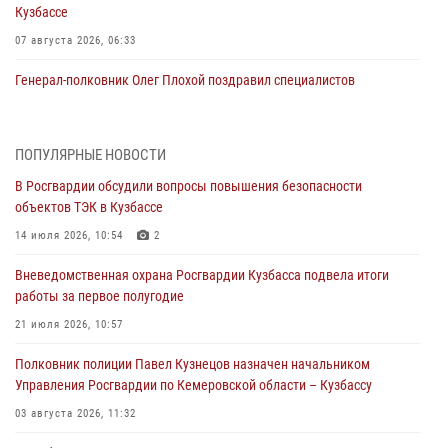
Кузбассе
07 августа 2026, 06:33
Генерал-полковник Олег Плохой поздравил специалистов
организационно-штатных подразделений Росгвардии с
профессиональным праздником
07 августа 2026, 05:32
ПОПУЛЯРНЫЕ НОВОСТИ
В Росгвардии обсудили вопросы повышения безопасности
С 1 сентября 2026 года вступает в силу новый федеральный закон о
объектов ТЭК в Кузбассе
частной охранной деятельности
14 июля 2026, 10:54
2
06 августа 2026, 10:19
Вневедомственная охрана Росгвардии Кузбасса подвела итоги
Росгвардейцы задержали предполагаемого виновника причинения
работы за первое полугодие
ножевого ранения кемеровчанину
21 июля 2026, 10:57
06 августа 2026, 09:18
Полковник полиции Павел Кузнецов назначен начальником
Росгвардейцы задержали мужчину, повредившего имущество
Управления Росгвардии по Кемеровской области – Кузбассу
горожанки
03 августа 2026, 11:32
06 августа 2026, 08:17
1