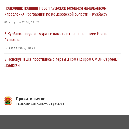
территорию частного домовладения
Полковник полиции Павел Кузнецов назначен начальником
05 августа 2026, 07:45
Управления Росгвардии по Кемеровской области – Кузбассу
03 августа 2026, 11:32
В Кузбассе создают мурал в память о генерале армии Иване
Яковлеве
17 июля 2026, 10:21
В Новокузнецке простились с первым командиром ОМОН Сергеем
Добижей
12 июля 2026, 06:54
Росгвардейцы задержали горожанина, воспользовавшегося
мотоциклом без разрешения владельца
Правительство
14 июля 2026, 08:52
1
Кемеровской области - Кузбасса
Кузбасский спецназ принял участие в сборе снайперов Сибирского
округа Росгвардии
24 июля 2026, 10:35
3