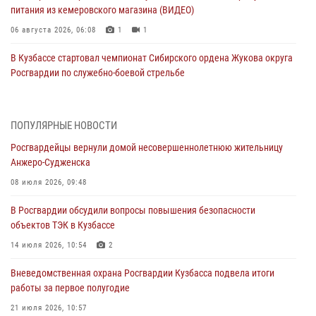
питания из кемеровского магазина (ВИДЕО)
06 августа 2026, 06:08
1
1
В Кузбассе стартовал чемпионат Сибирского ордена Жукова округа
Росгвардии по служебно-боевой стрельбе
05 августа 2026, 10:53
7
Росгвардейцы задержали в Кемерове дебошира, устроившего
ПОПУЛЯРНЫЕ НОВОСТИ
конфликт в медицинском учреждении
Росгвардейцы вернули домой несовершеннолетнюю жительницу
05 августа 2026, 09:30
Анжеро-Судженска
Росгвардейцы задержали участника драки, причинившего побои
08 июля 2026, 09:48
оппоненту
В Росгвардии обсудили вопросы повышения безопасности
05 августа 2026, 08:50
объектов ТЭК в Кузбассе
Росгвардейцы пресекли нарушение общественного порядка на
14 июля 2026, 10:54
2
городском пляже
Вневедомственная охрана Росгвардии Кузбасса подвела итоги
05 августа 2026, 08:10
работы за первое полугодие
Росгвардейцы в Юрге пресекли попытку проникновения на
21 июля 2026, 10:57