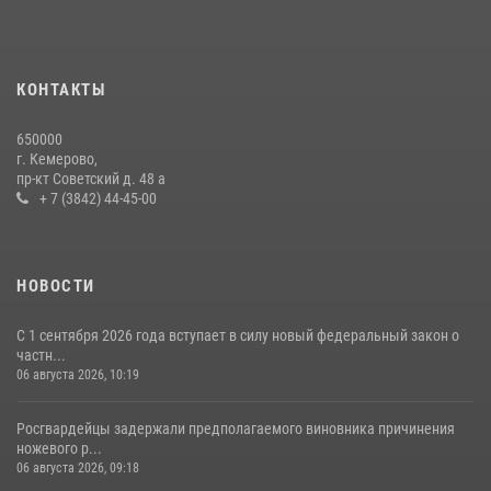
Росгвардейцы задержали мужчину, вырвавшего у горожанки пакет
с покупками
20 июля 2026, 08:52
1
КОНТАКТЫ
Росгвардейцы задержали новокузнечанку при попытке вынести из
650000
гипермаркета товары на 13 тысяч рублей (ВИДЕО)
г. Кемерово,
пр-кт Советский д. 48 а
16 июля 2026, 06:43
1
1
+ 7 (3842) 44-45-00
НОВОСТИ
С 1 сентября 2026 года вступает в силу новый федеральный закон о
частн...
06 августа 2026, 10:19
Росгвардейцы задержали предполагаемого виновника причинения
ножевого р...
06 августа 2026, 09:18