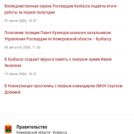
городском пляже
Вневедомственная охрана Росгвардии Кузбасса подвела итоги
05 августа 2026, 08:10
работы за первое полугодие
Росгвардейцы в Юрге пресекли попытку проникновения на
21 июля 2026, 10:57
территорию частного домовладения
Полковник полиции Павел Кузнецов назначен начальником
05 августа 2026, 07:45
Управления Росгвардии по Кемеровской области – Кузбассу
03 августа 2026, 11:32
В Кузбассе создают мурал в память о генерале армии Иване
Яковлеве
17 июля 2026, 10:21
В Новокузнецке простились с первым командиром ОМОН Сергеем
Добижей
12 июля 2026, 06:54
Росгвардейцы задержали горожанина, воспользовавшегося
мотоциклом без разрешения владельца
Правительство
14 июля 2026, 08:52
1
Кемеровской области - Кузбасса