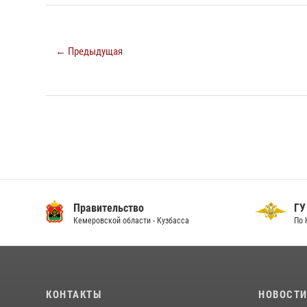
← Предыдущая
ство
ГУ МВД
области - Кузбасса
По Кемеровской области - Кузбассу
КОНТАКТЫ
НОВОСТ