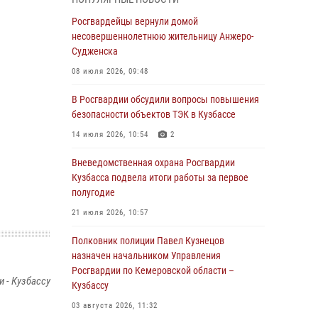
Генерал-полковник Олег Плохой поздравил
специалистов организационно-штатных
Росгвардейцы вернули домой
подразделений Росгвардии с
несовершеннолетнюю жительницу Анжеро-
профессиональным праздником
Судженска
07 августа 2026, 05:32
08 июля 2026, 09:48
С 1 сентября 2026 года вступает в силу новый
В Росгвардии обсудили вопросы повышения
федеральный закон о частной охранной
безопасности объектов ТЭК в Кузбассе
деятельности
14 июля 2026, 10:54
2
06 августа 2026, 10:19
Вневедомственная охрана Росгвардии
Росгвардейцы задержали предполагаемого
Кузбасса подвела итоги работы за первое
виновника причинения ножевого ранения
полугодие
кемеровчанину
21 июля 2026, 10:57
06 августа 2026, 09:18
Полковник полиции Павел Кузнецов
Росгвардейцы задержали мужчину,
назначен начальником Управления
повредившего имущество горожанки
Росгвардии по Кемеровской области –
 - Кузбассу
Кузбассу
06 августа 2026, 08:17
1
03 августа 2026, 11:32
Росгвардейцы пресекли противоправные