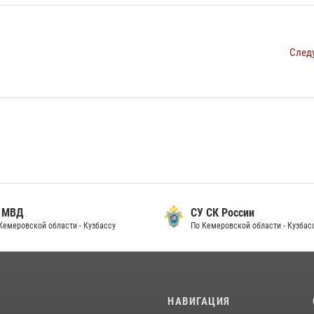
След
СУ СК России
Проку
По Кемеровской области - Кузбассу
Кемеров
И
НАВИГАЦИЯ