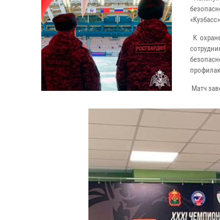
безопасн
«Кузбасс
К охране
сотрудни
безопас
профилак
Матч зав