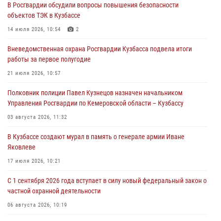
В Росгвардии обсудили вопросы повышения безопасности
С 1 сентября 2026 года вступает в силу новый федеральный закон о
объектов ТЭК в Кузбассе
частной охранной деятельности
14 июля 2026, 10:54
2
06 августа 2026, 10:19
Вневедомственная охрана Росгвардии Кузбасса подвела итоги
Росгвардейцы задержали предполагаемого виновника причинения
работы за первое полугодие
ножевого ранения кемеровчанину
21 июля 2026, 10:57
06 августа 2026, 09:18
Полковник полиции Павел Кузнецов назначен начальником
Росгвардейцы задержали мужчину, повредившего имущество
Управления Росгвардии по Кемеровской области – Кузбассу
горожанки
03 августа 2026, 11:32
06 августа 2026, 08:17
1
В Кузбассе создают мурал в память о генерале армии Иване
Росгвардейцы пресекли противоправные действия и защитили
Яковлеве
новокузнечанку от агрессивного знакомого
17 июля 2026, 10:21
06 августа 2026, 07:16
С 1 сентября 2026 года вступает в силу новый федеральный закон о
частной охранной деятельности
06 августа 2026, 10:19