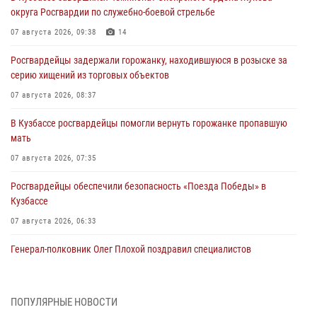
округа Росгвардии по служебно-боевой стрельбе
07 августа 2026, 09:38
14
Росгвардейцы задержали горожанку, находившуюся в розыске за
серию хищений из торговых объектов
07 августа 2026, 08:37
В Кузбассе росгвардейцы помогли вернуть горожанке пропавшую
мать
07 августа 2026, 07:35
Росгвардейцы обеспечили безопасность «Поезда Победы» в
Кузбассе
07 августа 2026, 06:33
Генерал-полковник Олег Плохой поздравил специалистов
организационно-штатных подразделений Росгвардии с
профессиональным праздником
07 августа 2026, 05:32
ПОПУЛЯРНЫЕ НОВОСТИ