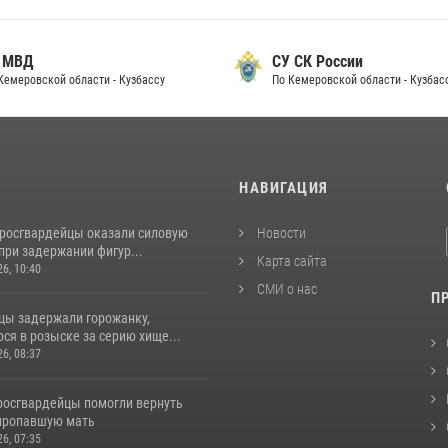
 МВД
СУ СК России
Кемеровской области - Кузбассу
По Кемеровской области - Кузбас
И
НАВИГАЦИЯ
 росгвардейцы оказали силовую
Новости
при задержании фигур...
Карта сайта
26, 10:40
СМИ о нас
П
цы задержали горожанку,
ся в розыске за серию хище...
26, 08:37
 росгвардейцы помогли вернуть
пропавшую мать
26, 07:35