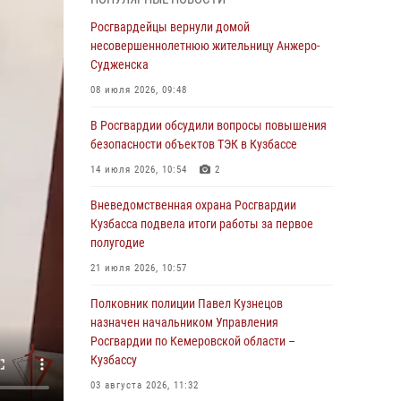
Генерал-полковник Олег Плохой поздравил
специалистов организационно-штатных
Росгвардейцы вернули домой
подразделений Росгвардии с
несовершеннолетнюю жительницу Анжеро-
профессиональным праздником
Судженска
07 августа 2026, 05:32
08 июля 2026, 09:48
С 1 сентября 2026 года вступает в силу новый
В Росгвардии обсудили вопросы повышения
федеральный закон о частной охранной
безопасности объектов ТЭК в Кузбассе
деятельности
14 июля 2026, 10:54
2
06 августа 2026, 10:19
Вневедомственная охрана Росгвардии
Росгвардейцы задержали предполагаемого
Кузбасса подвела итоги работы за первое
виновника причинения ножевого ранения
полугодие
кемеровчанину
21 июля 2026, 10:57
06 августа 2026, 09:18
Полковник полиции Павел Кузнецов
Росгвардейцы задержали мужчину,
назначен начальником Управления
повредившего имущество горожанки
Росгвардии по Кемеровской области –
Кузбассу
06 августа 2026, 08:17
1
03 августа 2026, 11:32
Росгвардейцы пресекли противоправные