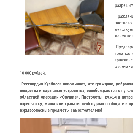
разрешит
Граждани
частного
действуе
денежное
Предвари
года кал
гражданс
окончани
10 000 рублей.
Росгвардия Кузбасса напоминает, что граждане, доброво
вещества и взрывные устройства, освобождаются от уголо
областной операции «Оружие». Пистолеты, ружья и патр
взрывчатку, мины или гранаты необходимо сообщить в орг
взрывоопасные предметы самостоятельно!