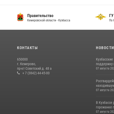
Правительство
ГУ
Кемеровской области - Кузбасса
По 
КОНТАКТЫ
НОВОСТ
650000
Кузбасские
г. Кемерово,
поддержку 
пр-кт Советский д. 48 а
07 августа 20
+ 7 (3842) 44-45-00
Росгвардей
находившую
07 августа 20
В Кузбассе
горожанке 
07 августа 20