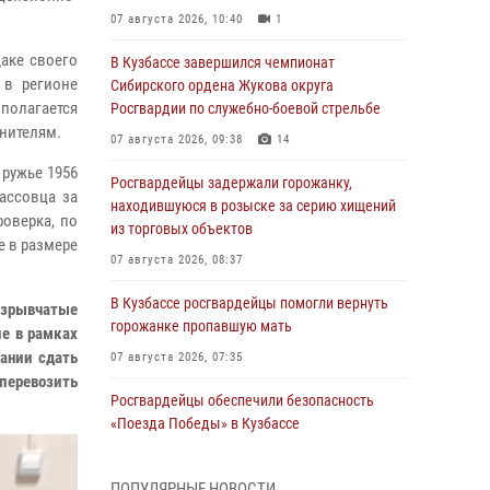
07 августа 2026, 10:40
1
аке своего
В Кузбассе завершился чемпионат
 в регионе
Сибирского ордена Жукова округа
 полагается
Росгвардии по служебно-боевой стрельбе
нителям.
07 августа 2026, 09:38
14
 ружье 1956
Росгвардейцы задержали горожанку,
ассовца за
находившуюся в розыске за серию хищений
оверка, по
из торговых объектов
 в размере
07 августа 2026, 08:37
В Кузбассе росгвардейцы помогли вернуть
взрывчатые
горожанке пропавшую мать
ие в рамках
ании сдать
07 августа 2026, 07:35
 перевозить
Росгвардейцы обеспечили безопасность
«Поезда Победы» в Кузбассе
07 августа 2026, 06:33
ПОПУЛЯРНЫЕ НОВОСТИ