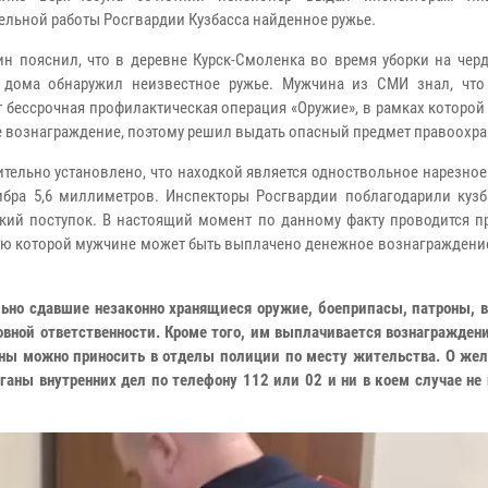
ельной работы Росгвардии Кузбасса найденное ружье.
н пояснил, что в деревне Курск-Смоленка во время уборки на черд
 дома обнаружил неизвестное ружье. Мужчина из СМИ знал, что
т бессрочная профилактическая операция «Оружие», в рамках которой
 вознаграждение, поэтому решил выдать опасный предмет правоохра
тельно установлено, что находкой является одноствольное нарезное
ибра 5,6 миллиметров. Инспекторы Росгвардии поблагодарили кузб
кий поступок. В настоящий момент по данному факту проводится пр
ю которой мужчине может быть выплачено денежное вознаграждение
льно сдавшие незаконно хранящиеся оружие, боеприпасы, патроны, 
вной ответственности. Кроме того, им выплачивается вознагражден
оны можно приносить в отделы полиции по месту жительства. О жел
аны внутренних дел по телефону 112 или 02 и ни в коем случае не