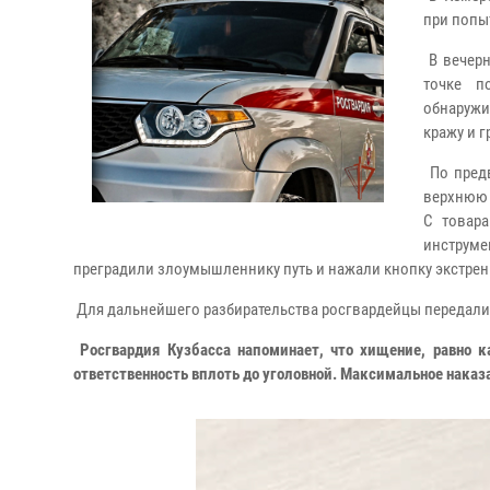
при попы
В вечерн
точке п
обнаружи
кражу и 
По предв
верхнюю 
С товар
инструм
преградили злоумышленнику путь и нажали кнопку экстрен
Для дальнейшего разбирательства росгвардейцы передали
Росгвардия Кузбасса напоминает, что хищение, равно к
ответственность вплоть до уголовной. Максимальное наказ