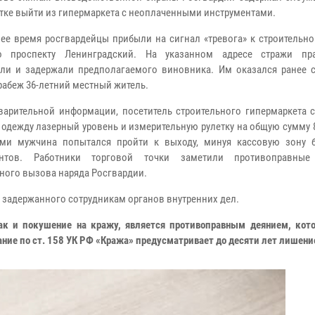
тке выйти из гипермаркета с неоплаченными инструментами.
ее время росгвардейцы прибыли на сигнал «тревога» к строительно
о проспекту Ленинградский. На указанном адресе стражи пра
ли и задержали предполагаемого виновника. Им оказался ранее 
грабеж 36-летний местный житель.
арительной информации, посетитель строительного гипермаркета 
одежду лазерный уровень и измерительную рулетку на общую сумму 8
ами мужчина попытался пройти к выходу, минуя кассовую зону 
ентов. Работники торговой точки заметили противоправные 
ного вызова наряда Росгвардии.
 задержанного сотрудникам органов внутренних дел.
ак и покушение на кражу, является противоправным деянием, кото
ание по ст. 158 УК РФ «Кража» предусматривает до десяти лет лишени