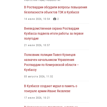
Генерал-полковник Олег Плохой поздравил
специалистов организационно-штатных
В Росгвардии обсудили вопросы повышения
подразделений Росгвардии с
безопасности объектов ТЭК в Кузбассе
профессиональным праздником
14 июля 2026, 10:54
2
07 августа 2026, 05:32
Вневедомственная охрана Росгвардии
С 1 сентября 2026 года вступает в силу новый
Кузбасса подвела итоги работы за первое
федеральный закон о частной охранной
полугодие
деятельности
21 июля 2026, 10:57
06 августа 2026, 10:19
Полковник полиции Павел Кузнецов
Росгвардейцы задержали предполагаемого
назначен начальником Управления
виновника причинения ножевого ранения
Росгвардии по Кемеровской области –
кемеровчанину
Кузбассу
06 августа 2026, 09:18
03 августа 2026, 11:32
Росгвардейцы задержали мужчину,
В Кузбассе создают мурал в память о
повредившего имущество горожанки
генерале армии Иване Яковлеве
06 августа 2026, 08:17
1
17 июля 2026, 10:21
Росгвардейцы пресекли противоправные