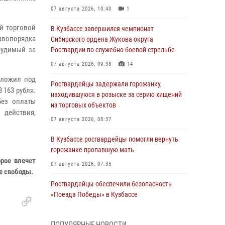
07 августа 2026, 10:40
1
й торговой
В Кузбассе завершился чемпионат
вопорядка
Сибирского ордена Жукова округа
судимый за
Росгвардии по служебно-боевой стрельбе
07 августа 2026, 09:38
14
сложил под
Росгвардейцы задержали горожанку,
 163 рубля.
находившуюся в розыске за серию хищений
без оплаты
из торговых объектов
действия,
07 августа 2026, 08:37
В Кузбассе росгвардейцы помогли вернуть
горожанке пропавшую мать
рое влечет
07 августа 2026, 07:35
е свободы.
Росгвардейцы обеспечили безопасность
«Поезда Победы» в Кузбассе
07 августа 2026, 06:33
ПОПУЛЯРНЫЕ НОВОСТИ