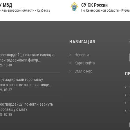
 МВД
СУ СК России
Кемеровской области - Кузбассу
По Кемеровской области - Кузбас
И
НАВИГАЦИЯ
 росгвардейцы оказали силовую
Новости
при задержании фигур...
Карта сайта
26, 10:40
СМИ о нас
П
цы задержали горожанку,
ся в розыске за серию хище...
26, 08:37
 росгвардейцы помогли вернуть
пропавшую мать
26, 07:35