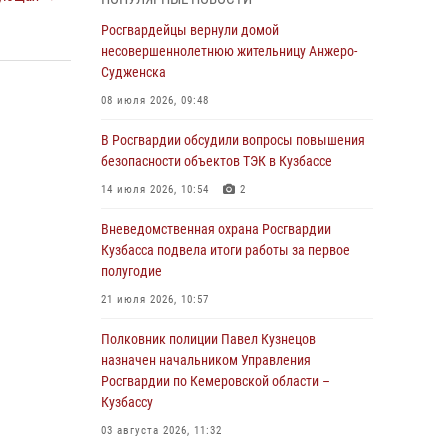
В Кузбассе стартовал чемпионат Сибирского
ордена Жукова округа Росгвардии по
Росгвардейцы вернули домой
служебно-боевой стрельбе
несовершеннолетнюю жительницу Анжеро-
Судженска
05 августа 2026, 10:53
7
08 июля 2026, 09:48
Росгвардейцы задержали в Кемерове
дебошира, устроившего конфликт в
В Росгвардии обсудили вопросы повышения
медицинском учреждении
безопасности объектов ТЭК в Кузбассе
05 августа 2026, 09:30
14 июля 2026, 10:54
2
Росгвардейцы задержали участника драки,
Вневедомственная охрана Росгвардии
причинившего побои оппоненту
Кузбасса подвела итоги работы за первое
полугодие
05 августа 2026, 08:50
21 июля 2026, 10:57
Росгвардейцы пресекли нарушение
общественного порядка на городском пляже
Полковник полиции Павел Кузнецов
назначен начальником Управления
05 августа 2026, 08:10
Росгвардии по Кемеровской области –
Кузбассу
Росгвардейцы в Юрге пресекли попытку
проникновения на территорию частного
03 августа 2026, 11:32
домовладения