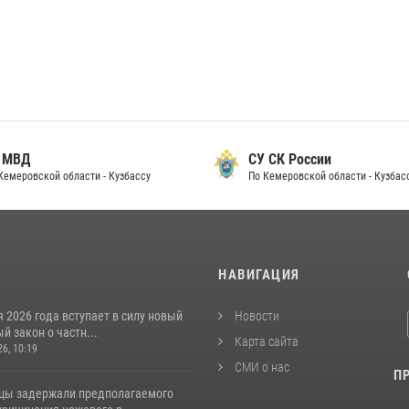
 МВД
СУ СК России
Кемеровской области - Кузбассу
По Кемеровской области - Кузбас
И
НАВИГАЦИЯ
я 2026 года вступает в силу новый
Новости
 закон о частн...
Карта сайта
26, 10:19
СМИ о нас
П
цы задержали предполагаемого