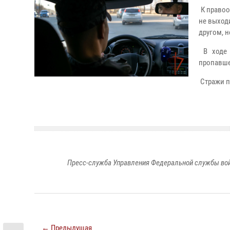
К правоо
не выход
другом, н
В ходе 
пропавшег
Стражи п
Пресс-служба Управления Федеральной службы войс
← Предыдущая