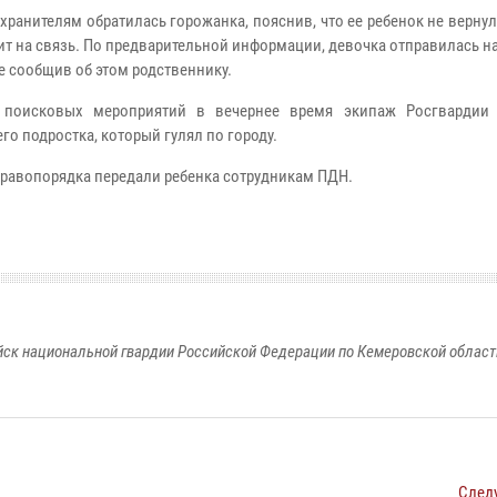
хранителям обратилась горожанка, пояснив, что ее ребенок не верну
ит на связь. По предварительной информации, девочка отправилась на
е сообщив об этом родственнику.
поисковых мероприятий в вечернее время экипаж Росгвардии 
о подростка, который гулял по городу.
равопорядка передали ребенка сотрудникам ПДН.
к национальной гвардии Российской Федерации по Кемеровской области
След