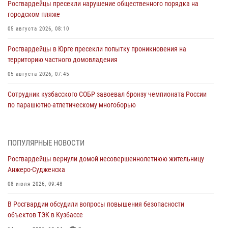
Росгвардейцы пресекли нарушение общественного порядка на
городском пляже
05 августа 2026, 08:10
Росгвардейцы в Юрге пресекли попытку проникновения на
территорию частного домовладения
05 августа 2026, 07:45
Сотрудник кузбасского СОБР завоевал бронзу чемпионата России
по парашютно-атлетическому многоборью
04 августа 2026, 10:48
2
Кузбассовцы высоко оценили качество предоставления
ПОПУЛЯРНЫЕ НОВОСТИ
государственных услуг подразделениями ЛРР Росгвардии
Росгвардейцы вернули домой несовершеннолетнюю жительницу
04 августа 2026, 09:42
Анжеро-Судженска
Росгвардейцы помогли разыскать троих юных путешественников из
08 июля 2026, 09:48
Новокузнецка
В Росгвардии обсудили вопросы повышения безопасности
04 августа 2026, 08:42
объектов ТЭК в Кузбассе