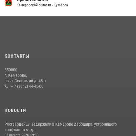
Кемеровской области - Кузбасса
Кузбасский спецназ принял участие в сборе снайперов Сибирского
округа Росгвардии
24 июля 2026, 10:35
3
Росгвардейцы задержали мужчину, вырвавшего у горожанки пакет
с покупками
20 июля 2026, 08:52
1
КОНТАКТЫ
Росгвардейцы задержали новокузнечанку при попытке вынести из
650000
гипермаркета товары на 13 тысяч рублей (ВИДЕО)
г. Кемерово,
пр-кт Советский д. 48 а
16 июля 2026, 06:43
1
1
+ 7 (3842) 44-45-00
НОВОСТИ
Росгвардейцы задержали в Кемерове дебошира, устроившего
конфликт в мед...
05 августа 2026, 09:30