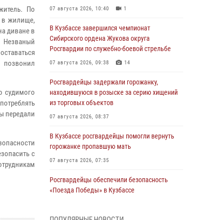
итель. По
07 августа 2026, 10:40
1
 в жилище,
В Кузбассе завершился чемпионат
на диване в
Сибирского ордена Жукова округа
. Незваный
Росгвардии по служебно-боевой стрельбе
 оставаться
н позвонил
07 августа 2026, 09:38
14
Росгвардейцы задержали горожанку,
о судимого
находившуюся в розыске за серию хищений
употреблять
из торговых объектов
цы передали
07 августа 2026, 08:37
В Кузбассе росгвардейцы помогли вернуть
зопасности
горожанке пропавшую мать
зопасить с
07 августа 2026, 07:35
отрудникам
Росгвардейцы обеспечили безопасность
«Поезда Победы» в Кузбассе
07 августа 2026, 06:33
ПОПУЛЯРНЫЕ НОВОСТИ