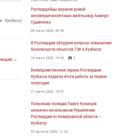
Генерал-полковник Олег Плохой поздравил
специалистов организационно-штатных
Росгвардейцы вернули домой
подразделений Росгвардии с
несовершеннолетнюю жительницу Анжеро-
 - Кузбассу
профессиональным праздником
Судженска
07 августа 2026, 05:32
08 июля 2026, 09:48
С 1 сентября 2026 года вступает в силу новый
В Росгвардии обсудили вопросы повышения
федеральный закон о частной охранной
безопасности объектов ТЭК в Кузбассе
деятельности
14 июля 2026, 10:54
2
ующая →
06 августа 2026, 10:19
Вневедомственная охрана Росгвардии
Росгвардейцы задержали предполагаемого
Кузбасса подвела итоги работы за первое
виновника причинения ножевого ранения
полугодие
кемеровчанину
21 июля 2026, 10:57
06 августа 2026, 09:18
Полковник полиции Павел Кузнецов
Росгвардейцы задержали мужчину,
назначен начальником Управления
повредившего имущество горожанки
Росгвардии по Кемеровской области –
Кузбассу
06 августа 2026, 08:17
1
03 августа 2026, 11:32
Росгвардейцы пресекли противоправные