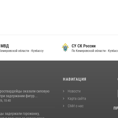
 МВД
СУ СК России
Кемеровской области - Кузбассу
По Кемеровской области - Кузбас
И
НАВИГАЦИЯ
 росгвардейцы оказали силовую
Новости
при задержании фигур...
Карта сайта
26, 10:40
СМИ о нас
П
цы задержали горожанку,