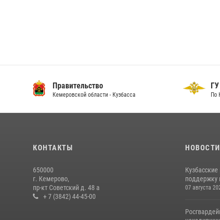
Правительство
ГУ
Кемеровской области - Кузбасса
По 
КОНТАКТЫ
НОВОСТ
650000
Кузбасские
г. Кемерово,
поддержку 
пр-кт Советский д. 48 а
07 августа 20
+ 7 (3842) 44-45-00
Росгвардей