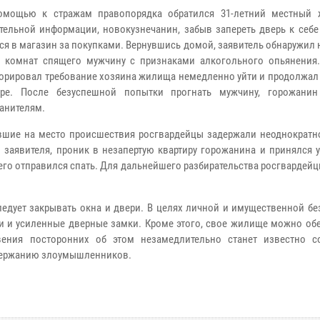
щью к стражам правопорядка обратился 31-летний местный ж
тельной информации, новокузнечанин, забыв запереть дверь к себе
ся в магазин за покупками. Вернувшись домой, заявитель обнаружил 
 комнат спящего мужчину с признаками алкогольного опьянения
норировал требование хозяина жилища немедленно уйти и продолжал
ире. После безуспешной попытки прогнать мужчину, горожани
анителям.
ие на место происшествия росгвардейцы задержали неоднократн
 заявителя, проник в незапертую квартиру горожанина и принялся 
его отправился спать. Для дальнейшего разбирательства росгвардей
дует закрывать окна и двери. В целях личной и имущественной бе
 и усиленные дверные замки. Кроме этого, свое жилище можно обе
ения посторонних об этом незамедлительно станет известно с
адержанию злоумышленников.