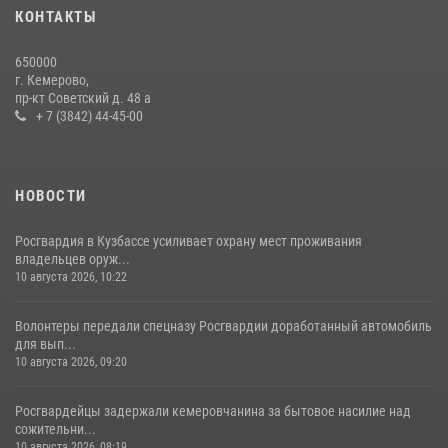
20 июля 2026, 10:54
2
КОНТАКТЫ
Росгвардейцы задержали мужчину, вырвавшего у горожанки пакет
650000
с покупками
г. Кемерово,
пр-кт Советский д. 48 а
20 июля 2026, 08:52
1
+ 7 (3842) 44-45-00
НОВОСТИ
Росгвардия в Кузбассе усиливает охрану мест проживания
владельцев оруж...
10 августа 2026, 10:22
Волонтеры передали спецназу Росгвардии доработанный автомобиль
для вып...
10 августа 2026, 09:20
Росгвардейцы задержали кемеровчанина за бытовое насилие над
сожительни...
10 августа 2026, 08:19