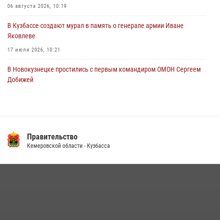
серию хищений из торговых объектов
06 августа 2026, 10:19
07 августа 2026, 08:37
В Кузбассе создают мурал в память о генерале армии Иване
Яковлеве
17 июля 2026, 10:21
В Новокузнецке простились с первым командиром ОМОН Сергеем
Добижей
12 июля 2026, 06:54
Росгвардейцы задержали горожанина, воспользовавшегося
мотоциклом без разрешения владельца
Правительство
14 июля 2026, 08:52
1
Кемеровской области - Кузбасса
Кузбасский спецназ принял участие в сборе снайперов Сибирского
округа Росгвардии
24 июля 2026, 10:35
3
Сотрудники ОМОН «Оберег» провели встречу с воспитанниками
детского дома в рамках всероссийской акции