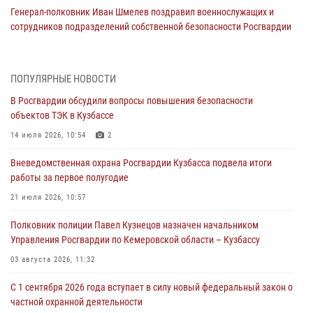
Генерал-полковник Иван Шмелев поздравил военнослужащих и
сотрудников подразделений собственной безопасности Росгвардии
с профессиональным праздником
10 августа 2026, 02:19
ПОПУЛЯРНЫЕ НОВОСТИ
Заместитель директора Росгвардии генерал-полковник Владислав
В Росгвардии обсудили вопросы повышения безопасности
Ершов поздравил военнослужащих и сотрудников ведомства с
объектов ТЭК в Кузбассе
Днем физкультурника
14 июля 2026, 10:54
2
08 августа 2026, 06:29
Вневедомственная охрана Росгвардии Кузбасса подвела итоги
Кузбасские росгвардейцы оказали силовую поддержку при
работы за первое полугодие
задержании фигуранта уголовного дела об особо тяжком
преступлении прошлых лет (ВИДЕО)
21 июля 2026, 10:57
07 августа 2026, 10:40
1
Полковник полиции Павел Кузнецов назначен начальником
Управления Росгвардии по Кемеровской области – Кузбассу
В Кузбассе завершился чемпионат Сибирского ордена Жукова
округа Росгвардии по служебно-боевой стрельбе
03 августа 2026, 11:32
07 августа 2026, 09:38
14
С 1 сентября 2026 года вступает в силу новый федеральный закон о
частной охранной деятельности
Росгвардейцы задержали горожанку, находившуюся в розыске за