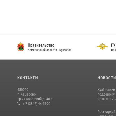
Правительство
ГУ
Кемеровской области - Кузбасса
По 
КОНТАКТЫ
НОВОСТ
650000
Кузбасские
г. Кемерово,
поддержку 
пр-кт Советский д. 48 а
07 августа 20
+ 7 (3842) 44-45-00
Росгвардей