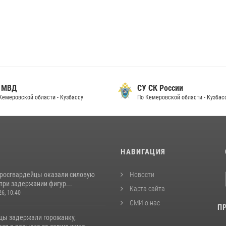
 МВД
СУ СК России
Кемеровской области - Кузбассу
По Кемеровской области - Кузбас
И
НАВИГАЦИЯ
 росгвардейцы оказали силовую
Новости
при задержании фигур...
Карта сайта
26, 10:40
СМИ о нас
П
цы задержали горожанку,