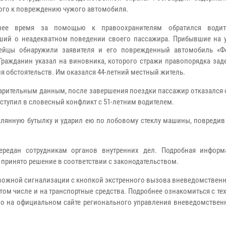
ого к повреждению чужого автомобиля.
нее время за помощью к правоохранителям обратился водите
ий о неадекватном поведении своего пассажира. Прибывшие на 
дейцы обнаружили заявителя и его поврежденный автомобиль «Ф
 Гражданин указал на виновника, которого стражи правопорядка за
я обстоятельств. Им оказался 44‑летний местный житель.
арительным данным, после завершения поездки пассажир отказался 
вступил в словесный конфликт с 51-летним водителем.
клянную бутылку и ударил ею по лобовому стеклу машины, повредив
ередан сотрудникам органов внутренних дел. Подробная информ
т принято решение в соответствии с законодательством.
вожной сигнализации с кнопкой экстренного вызова вневедомственн
том числе и на транспортные средства. Подробнее ознакомиться с т
жно на официальном сайте регионального управления вневедомствен