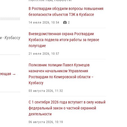
Генерал-полковник Олег Плохой поздравил
специалистов организационно-штатных
В Росгвардии обсудили вопросы повышения
подразделений Росгвардии с
безопасности объектов ТЭК в Кузбассе
профессиональным праздником
14 июля 2026, 10:54
2
07 августа 2026, 05:32
Вневедомственная охрана Росгвардии
 - Кузбассу
С 1 сентября 2026 года вступает в силу новый
Кузбасса подвела итоги работы за первое
федеральный закон о частной охранной
полугодие
деятельности
21 июля 2026, 10:57
06 августа 2026, 10:19
Полковник полиции Павел Кузнецов
Росгвардейцы задержали предполагаемого
назначен начальником Управления
ующая →
виновника причинения ножевого ранения
Росгвардии по Кемеровской области –
кемеровчанину
Кузбассу
06 августа 2026, 09:18
03 августа 2026, 11:32
Росгвардейцы задержали мужчину,
С 1 сентября 2026 года вступает в силу новый
повредившего имущество горожанки
федеральный закон о частной охранной
деятельности
06 августа 2026, 08:17
1
06 августа 2026, 10:19
Росгвардейцы пресекли противоправные