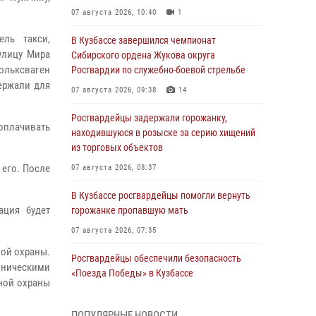
07 августа 2026, 10:40
1
ль такси,
В Кузбассе завершился чемпионат
улицу Мира
Сибирского ордена Жукова округа
ольксваген
Росгвардии по служебно-боевой стрельбе
держали для
07 августа 2026, 09:38
14
Росгвардейцы задержали горожанку,
оплачивать
находившуюся в розыске за серию хищений
из торговых объектов
 его. После
07 августа 2026, 08:37
В Кузбассе росгвардейцы помогли вернуть
ация будет
горожанке пропавшую мать
07 августа 2026, 07:35
ой охраны.
Росгвардейцы обеспечили безопасность
ехническими
«Поезда Победы» в Кузбассе
ной охраны
07 августа 2026, 06:33
ПОПУЛЯРНЫЕ НОВОСТИ