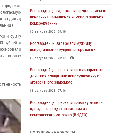
 городских
Росгвардейцы задержали предполагаемого
полагаемую
виновника причинения ножевого ранения
тков единиц
кемеровчанину
ельница.
06 августа 2026, 09:18
ки и сумку
0 рублей и
Росгвардейцы задержали мужчину,
иксировали
повредившего имущество горожанки
ли кнопку
06 августа 2026, 08:17
1
Росгвардейцы пресекли противоправные
действия и защитили новокузнечанку от
агрессивного знакомого
тственность
06 августа 2026, 07:16
Росгвардейцы пресекли попытку хищения
одежды и продуктов питания из
кемеровского магазина (ВИДЕО)
06 августа 2026, 06:08
1
1
ПОПУЛЯРНЫЕ НОВОСТИ