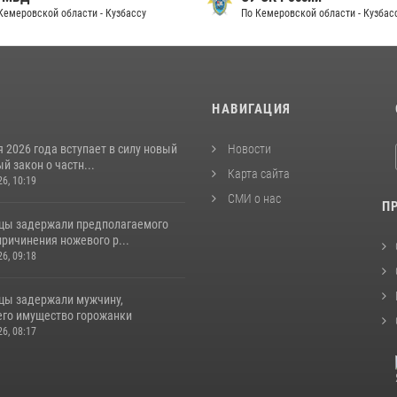
Кемеровской области - Кузбассу
По Кемеровской области - Кузбас
И
НАВИГАЦИЯ
я 2026 года вступает в силу новый
Новости
 закон о частн...
Карта сайта
26, 10:19
СМИ о нас
П
цы задержали предполагаемого
ричинения ножевого р...
26, 09:18
цы задержали мужчину,
го имущество горожанки
26, 08:17