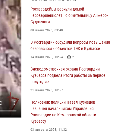
В Кузбассе стартовал чемпионат Сибирского
ордена Жукова округа Росгвардии по
Росгвардейцы вернули домой
служебно-боевой стрельбе
несовершеннолетнюю жительницу Анжеро-
Судженска
05 августа 2026, 10:53
7
08 июля 2026, 09:48
Росгвардейцы задержали в Кемерове
дебошира, устроившего конфликт в
В Росгвардии обсудили вопросы повышения
медицинском учреждении
безопасности объектов ТЭК в Кузбассе
05 августа 2026, 09:30
14 июля 2026, 10:54
2
Росгвардейцы задержали участника драки,
Вневедомственная охрана Росгвардии
причинившего побои оппоненту
Кузбасса подвела итоги работы за первое
полугодие
05 августа 2026, 08:50
21 июля 2026, 10:57
Росгвардейцы пресекли нарушение
общественного порядка на городском пляже
Полковник полиции Павел Кузнецов
назначен начальником Управления
05 августа 2026, 08:10
Росгвардии по Кемеровской области –
Кузбассу
Росгвардейцы в Юрге пресекли попытку
проникновения на территорию частного
03 августа 2026, 11:32
домовладения