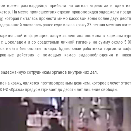
ое время росгвардейцы прибыли на сигнал «тревога» в один из
кетов. На месте происшествия стражи правопорядка задержали пред
у, которая пыталась пронести мимо кассовой зоны более двух деся
Задержанной оказалась ранее судимая за кражу 37-летняя местная жит
арительной информации, злоумышленница сложила в карманы курт
 с шоколадом и со средствами личной гигиены на сумму около 5 00
сь выйти без оплаты товара. Бдительные работники торговли заф
правные действия с помощью камер видеонаблюдения и нажа
 задержанную сотрудникам органов внутренних дел.
ие на кражу, является противоправным деянием, которое влечет отве
УК РФ «Кража» предусматривает до десяти лет лишение свободы.