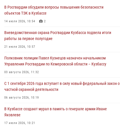
В Росгвардии обсудили вопросы повышения безопасности
С 1 сентября 2026 года вступает в силу новый федеральный закон о
объектов ТЭК в Кузбассе
частной охранной деятельности
14 июля 2026, 10:54
2
06 августа 2026, 10:19
Вневедомственная охрана Росгвардии Кузбасса подвела итоги
Росгвардейцы задержали предполагаемого виновника причинения
работы за первое полугодие
ножевого ранения кемеровчанину
21 июля 2026, 10:57
06 августа 2026, 09:18
Полковник полиции Павел Кузнецов назначен начальником
Росгвардейцы задержали мужчину, повредившего имущество
Управления Росгвардии по Кемеровской области – Кузбассу
горожанки
03 августа 2026, 11:32
06 августа 2026, 08:17
1
С 1 сентября 2026 года вступает в силу новый федеральный закон о
Росгвардейцы пресекли противоправные действия и защитили
частной охранной деятельности
новокузнечанку от агрессивного знакомого
06 августа 2026, 10:19
06 августа 2026, 07:16
В Кузбассе создают мурал в память о генерале армии Иване
Яковлеве
17 июля 2026, 10:21