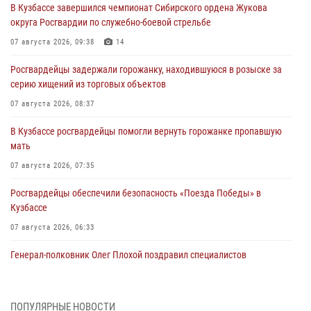
В Кузбассе завершился чемпионат Сибирского ордена Жукова
округа Росгвардии по служебно-боевой стрельбе
07 августа 2026, 09:38
14
Росгвардейцы задержали горожанку, находившуюся в розыске за
серию хищений из торговых объектов
07 августа 2026, 08:37
В Кузбассе росгвардейцы помогли вернуть горожанке пропавшую
мать
07 августа 2026, 07:35
Росгвардейцы обеспечили безопасность «Поезда Победы» в
Кузбассе
07 августа 2026, 06:33
Генерал-полковник Олег Плохой поздравил специалистов
организационно-штатных подразделений Росгвардии с
профессиональным праздником
07 августа 2026, 05:32
ПОПУЛЯРНЫЕ НОВОСТИ