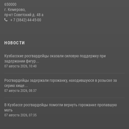
Росгвардейцы задержали мужчину, вырвавшего у горожанки пакет
650000
с покупками
г. Кемерово,
пр-кт Советский д. 48 а
20 июля 2026, 08:52
1
+ 7 (3842) 44-45-00
НОВОСТИ
Кузбасские росгвардейцы оказали силовую поддержку при
задержании фигур...
07 августа 2026, 10:40
Росгвардейцы задержали горожанку, находившуюся в розыске за
серию хище...
07 августа 2026, 08:37
В Кузбассе росгвардейцы помогли вернуть горожанке пропавшую
мать
07 августа 2026, 07:35