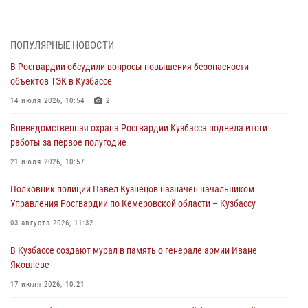
организационно-штатных подразделений Росгвардии с
профессиональным праздником
07 августа 2026, 05:32
ПОПУЛЯРНЫЕ НОВОСТИ
В Росгвардии обсудили вопросы повышения безопасности
С 1 сентября 2026 года вступает в силу новый федеральный закон о
объектов ТЭК в Кузбассе
частной охранной деятельности
14 июля 2026, 10:54
2
06 августа 2026, 10:19
Вневедомственная охрана Росгвардии Кузбасса подвела итоги
Росгвардейцы задержали предполагаемого виновника причинения
работы за первое полугодие
ножевого ранения кемеровчанину
21 июля 2026, 10:57
06 августа 2026, 09:18
Полковник полиции Павел Кузнецов назначен начальником
Росгвардейцы задержали мужчину, повредившего имущество
Управления Росгвардии по Кемеровской области – Кузбассу
горожанки
03 августа 2026, 11:32
06 августа 2026, 08:17
1
В Кузбассе создают мурал в память о генерале армии Иване
Росгвардейцы пресекли противоправные действия и защитили
Яковлеве
новокузнечанку от агрессивного знакомого
17 июля 2026, 10:21
06 августа 2026, 07:16