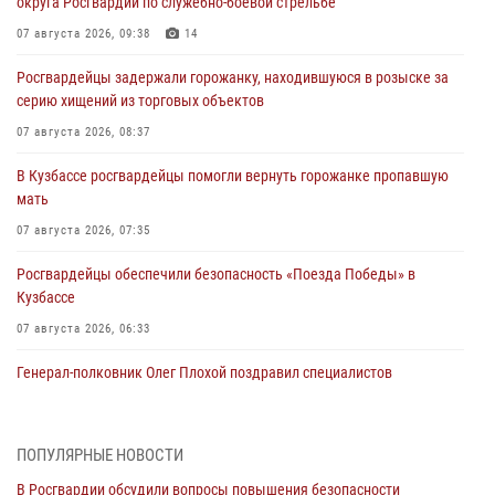
округа Росгвардии по служебно-боевой стрельбе
07 августа 2026, 09:38
14
Росгвардейцы задержали горожанку, находившуюся в розыске за
серию хищений из торговых объектов
07 августа 2026, 08:37
В Кузбассе росгвардейцы помогли вернуть горожанке пропавшую
мать
07 августа 2026, 07:35
Росгвардейцы обеспечили безопасность «Поезда Победы» в
Кузбассе
07 августа 2026, 06:33
Генерал-полковник Олег Плохой поздравил специалистов
организационно-штатных подразделений Росгвардии с
профессиональным праздником
07 августа 2026, 05:32
ПОПУЛЯРНЫЕ НОВОСТИ
В Росгвардии обсудили вопросы повышения безопасности
С 1 сентября 2026 года вступает в силу новый федеральный закон о