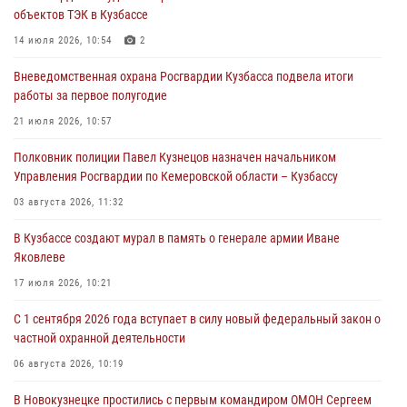
объектов ТЭК в Кузбассе
частной охранной деятельности
14 июля 2026, 10:54
2
06 августа 2026, 10:19
Вневедомственная охрана Росгвардии Кузбасса подвела итоги
Росгвардейцы задержали предполагаемого виновника причинения
работы за первое полугодие
ножевого ранения кемеровчанину
21 июля 2026, 10:57
06 августа 2026, 09:18
Полковник полиции Павел Кузнецов назначен начальником
Росгвардейцы задержали мужчину, повредившего имущество
Управления Росгвардии по Кемеровской области – Кузбассу
горожанки
03 августа 2026, 11:32
06 августа 2026, 08:17
1
В Кузбассе создают мурал в память о генерале армии Иване
Росгвардейцы пресекли противоправные действия и защитили
Яковлеве
новокузнечанку от агрессивного знакомого
17 июля 2026, 10:21
06 августа 2026, 07:16
С 1 сентября 2026 года вступает в силу новый федеральный закон о
частной охранной деятельности
06 августа 2026, 10:19
В Новокузнецке простились с первым командиром ОМОН Сергеем