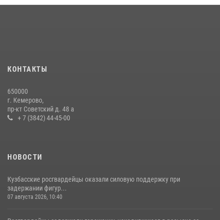
частной охранной деятельности
06 августа 2026, 10:19
Росгвардейцы задержали мужчину, вырвавшего у горожанки пакет
с покупками
20 июля 2026, 08:52
1
КОНТАКТЫ
Росгвардейцы задержали новокузнечанку при попытке вынести из
650000
гипермаркета товары на 13 тысяч рублей (ВИДЕО)
г. Кемерово,
пр-кт Советский д. 48 а
16 июля 2026, 06:43
1
1
+ 7 (3842) 44-45-00
НОВОСТИ
Кузбасские росгвардейцы оказали силовую поддержку при
задержании фигур...
07 августа 2026, 10:40