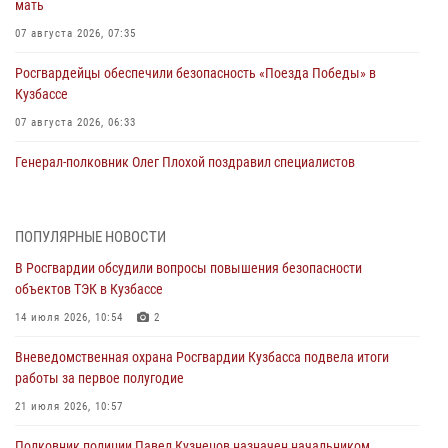
мать
07 августа 2026, 07:35
Росгвардейцы обеспечили безопасность «Поезда Победы» в
Кузбассе
07 августа 2026, 06:33
Генерал-полковник Олег Плохой поздравил специалистов
организационно-штатных подразделений Росгвардии с
профессиональным праздником
07 августа 2026, 05:32
ПОПУЛЯРНЫЕ НОВОСТИ
В Росгвардии обсудили вопросы повышения безопасности
С 1 сентября 2026 года вступает в силу новый федеральный закон о
объектов ТЭК в Кузбассе
частной охранной деятельности
14 июля 2026, 10:54
2
06 августа 2026, 10:19
Вневедомственная охрана Росгвардии Кузбасса подвела итоги
Росгвардейцы задержали предполагаемого виновника причинения
работы за первое полугодие
ножевого ранения кемеровчанину
21 июля 2026, 10:57
06 августа 2026, 09:18
Полковник полиции Павел Кузнецов назначен начальником