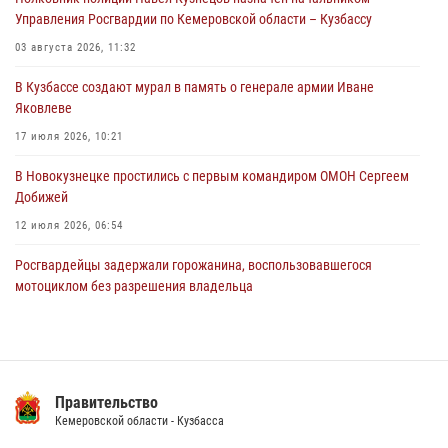
Росгвардейцы задержали мужчину, повредившего имущество
Управления Росгвардии по Кемеровской области – Кузбассу
горожанки
03 августа 2026, 11:32
06 августа 2026, 08:17
1
В Кузбассе создают мурал в память о генерале армии Иване
Росгвардейцы пресекли противоправные действия и защитили
Яковлеве
новокузнечанку от агрессивного знакомого
17 июля 2026, 10:21
06 августа 2026, 07:16
В Новокузнецке простились с первым командиром ОМОН Сергеем
Добижей
12 июля 2026, 06:54
Росгвардейцы задержали горожанина, воспользовавшегося
мотоциклом без разрешения владельца
14 июля 2026, 08:52
1
Кузбасский спецназ принял участие в сборе снайперов Сибирского
округа Росгвардии
Правительство
24 июля 2026, 10:35
3
Кемеровской области - Кузбасса
С 1 сентября 2026 года вступает в силу новый федеральный закон о