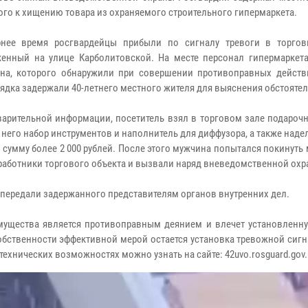
ого к хищению товара из охраняемого строительного гипермаркета.
нее время росгвардейцы прибыли по сигналу тревоги в торгов
енный на улице Карболитовской. На месте персонал гипермаркета
на, которого обнаружили при совершении противоправных действ
ядка задержали 40-летнего местного жителя для выяснения обстояте
арительной информации, посетитель взял в торговом зале подарочн
 него набор инструментов и наполнитель для диффузора, а также наде
 сумму более 2 000 рублей. После этого мужчина попытался покинуть 
работники торгового объекта и вызвали наряд вневедомственной ох
передали задержанного представителям органов внутренних дел.
мущества является противоправным деянием и влечет установленн
обственности эффективной мерой остается установка тревожной сиг
ехнических возможностях можно узнать на сайте: 42uvo.rosguard.gov.