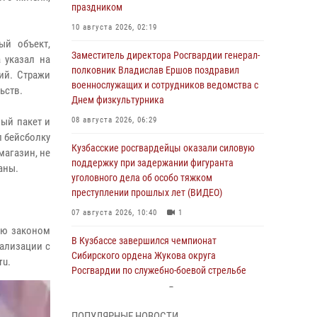
праздником
10 августа 2026, 02:19
ый объект,
Заместитель директора Росгвардии генерал-
 указал на
полковник Владислав Ершов поздравил
ий. Стражи
военнослужащих и сотрудников ведомства с
льств.
Днем физкультурника
ый пакет и
08 августа 2026, 06:29
л бейсболку
Кузбасские росгвардейцы оказали силовую
магазин, не
поддержку при задержании фигуранта
раны.
уголовного дела об особо тяжком
преступлении прошлых лет (ВИДЕО)
07 августа 2026, 10:40
1
ую законом
В Кузбассе завершился чемпионат
нализации с
Сибирского ордена Жукова округа
ru.
Росгвардии по служебно-боевой стрельбе
07 августа 2026, 09:38
14
ПОПУЛЯРНЫЕ НОВОСТИ