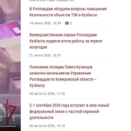
Росгвардейцы задержали горожанку,
находившуюся в розыске за серию хищений
В Росгвардии обсудили вопросы повышения
из торговых объектов
безопасности объектов ТЭК в Кузбассе
07 августа 2026, 08:37
14 июля 2026, 10:54
2
В Кузбассе росгвардейцы помогли вернуть
Вневедомственная охрана Росгвардии
горожанке пропавшую мать
Кузбасса подвела итоги работы за первое
полугодие
07 августа 2026, 07:35
21 июля 2026, 10:57
Росгвардейцы обеспечили безопасность
«Поезда Победы» в Кузбассе
Полковник полиции Павел Кузнецов
назначен начальником Управления
07 августа 2026, 06:33
Росгвардии по Кемеровской области –
Генерал-полковник Олег Плохой поздравил
Кузбассу
специалистов организационно-штатных
03 августа 2026, 11:32
подразделений Росгвардии с
профессиональным праздником
С 1 сентября 2026 года вступает в силу новый
федеральный закон о частной охранной
07 августа 2026, 05:32
деятельности
С 1 сентября 2026 года вступает в силу новый
06 августа 2026, 10:19
федеральный закон о частной охранной