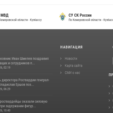
 МВД
СУ СК России
Кемеровской области - Кузбассу
По Кемеровской области - Кузбас
И
НАВИГАЦИЯ
лковник Иван Шмелев поздравил
Новости
щих и сотрудников п...
Карта сайта
26, 02:19
СМИ о нас
П
ь директора Росгвардии генерал-
ладислав Ершов поз...
26, 06:29
 росгвардейцы оказали силовую
при задержании фигур...
26, 10:40