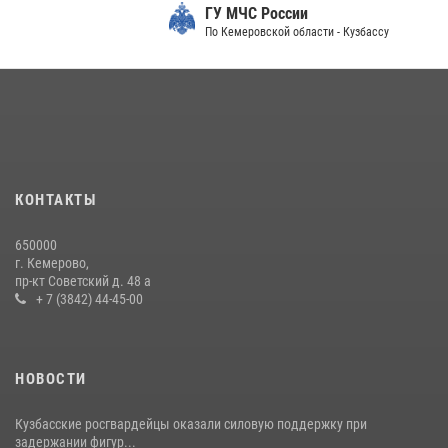
ГУ МЧС России
24 июля 2026, 10:35
3
По Кемеровской области - Кузбассу
С 1 сентября 2026 года вступает в силу новый федеральный закон о
частной охранной деятельности
06 августа 2026, 10:19
Росгвардейцы задержали мужчину, вырвавшего у горожанки пакет
с покупками
20 июля 2026, 08:52
1
КОНТАКТЫ
Росгвардейцы задержали новокузнечанку при попытке вынести из
650000
гипермаркета товары на 13 тысяч рублей (ВИДЕО)
г. Кемерово,
пр-кт Советский д. 48 а
16 июля 2026, 06:43
1
1
+ 7 (3842) 44-45-00
НОВОСТИ
Кузбасские росгвардейцы оказали силовую поддержку при
задержании фигур...