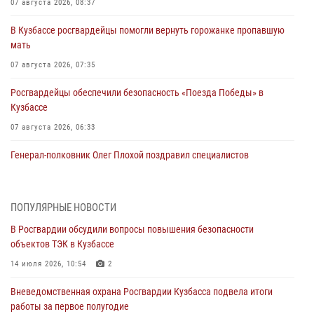
07 августа 2026, 08:37
В Кузбассе росгвардейцы помогли вернуть горожанке пропавшую
мать
07 августа 2026, 07:35
Росгвардейцы обеспечили безопасность «Поезда Победы» в
Кузбассе
07 августа 2026, 06:33
Генерал-полковник Олег Плохой поздравил специалистов
организационно-штатных подразделений Росгвардии с
профессиональным праздником
07 августа 2026, 05:32
ПОПУЛЯРНЫЕ НОВОСТИ
В Росгвардии обсудили вопросы повышения безопасности
С 1 сентября 2026 года вступает в силу новый федеральный закон о
объектов ТЭК в Кузбассе
частной охранной деятельности
14 июля 2026, 10:54
2
06 августа 2026, 10:19
Вневедомственная охрана Росгвардии Кузбасса подвела итоги
Росгвардейцы задержали предполагаемого виновника причинения
работы за первое полугодие
ножевого ранения кемеровчанину