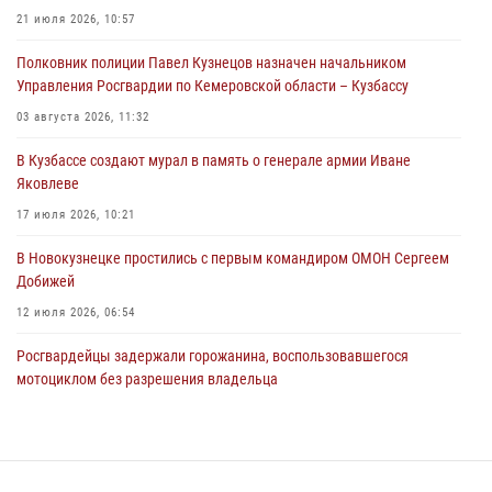
21 июля 2026, 10:57
06 августа 2026, 09:18
Полковник полиции Павел Кузнецов назначен начальником
Росгвардейцы задержали мужчину, повредившего имущество
Управления Росгвардии по Кемеровской области – Кузбассу
горожанки
03 августа 2026, 11:32
06 августа 2026, 08:17
1
В Кузбассе создают мурал в память о генерале армии Иване
Росгвардейцы пресекли противоправные действия и защитили
Яковлеве
новокузнечанку от агрессивного знакомого
17 июля 2026, 10:21
06 августа 2026, 07:16
В Новокузнецке простились с первым командиром ОМОН Сергеем
Добижей
12 июля 2026, 06:54
Росгвардейцы задержали горожанина, воспользовавшегося
мотоциклом без разрешения владельца
14 июля 2026, 08:52
1
Кузбасский спецназ принял участие в сборе снайперов Сибирского
округа Росгвардии