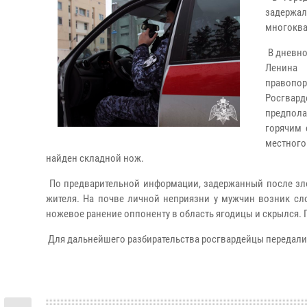
задержал
многоква
В дневно
Ленина 
правопо
Росгвар
предпола
горячим 
местного
найден складной нож.
По предварительной информации, задержанный после зло
жителя. На почве личной неприязни у мужчин возник сл
ножевое ранение оппоненту в область ягодицы и скрылся
Для дальнейшего разбирательства росгвардейцы передали