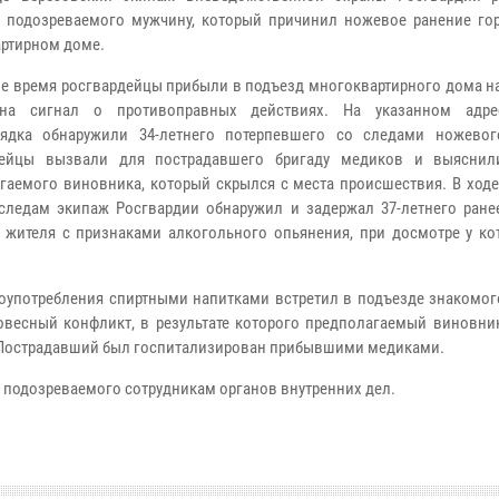
 подозреваемого мужчину, который причинил ножевое ранение го
ртирном доме.
е время росгвардейцы прибыли в подъезд многоквартирного дома на
на сигнал о противоправных действиях. На указанном адре
рядка обнаружили 34-летнего потерпевшего со следами ножевог
дейцы вызвали для пострадавшего бригаду медиков и выяснил
гаемого виновника, который скрылся с места происшествия. В ходе
следам экипаж Росгвардии обнаружил и задержал 37-летнего ране
 жителя с признаками алкогольного опьянения, при досмотре у ко
употребления спиртными напитками встретил в подъезде знакомог
овесный конфликт, в результате которого предполагаемый виновни
. Пострадавший был госпитализирован прибывшими медиками.
 подозреваемого сотрудникам органов внутренних дел.