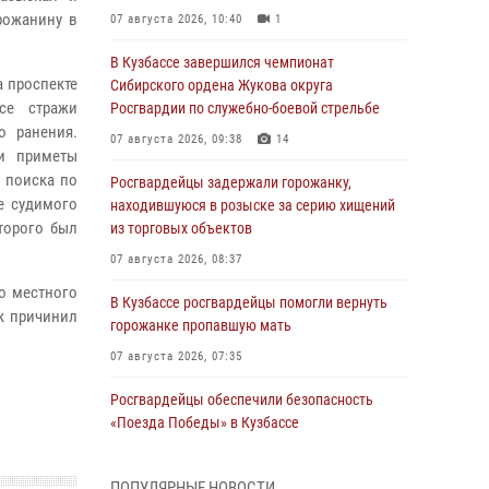
рожанину в
07 августа 2026, 10:40
1
В Кузбассе завершился чемпионат
 проспекте
Сибирского ордена Жукова округа
се стражи
Росгвардии по служебно-боевой стрельбе
о ранения.
07 августа 2026, 09:38
14
и приметы
 поиска по
Росгвардейцы задержали горожанку,
е судимого
находившуюся в розыске за серию хищений
торого был
из торговых объектов
07 августа 2026, 08:37
о местного
В Кузбассе росгвардейцы помогли вернуть
к причинил
горожанке пропавшую мать
07 августа 2026, 07:35
Росгвардейцы обеспечили безопасность
«Поезда Победы» в Кузбассе
07 августа 2026, 06:33
ПОПУЛЯРНЫЕ НОВОСТИ