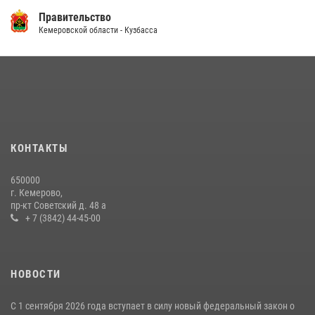
Правительство
14 июля 2026, 08:52
1
Кемеровской области - Кузбасса
Кузбасский спецназ принял участие в сборе снайперов Сибирского
округа Росгвардии
24 июля 2026, 10:35
3
Росгвардейцы задержали мужчину, вырвавшего у горожанки пакет
с покупками
20 июля 2026, 08:52
1
КОНТАКТЫ
Росгвардейцы задержали новокузнечанку при попытке вынести из
650000
гипермаркета товары на 13 тысяч рублей (ВИДЕО)
г. Кемерово,
пр-кт Советский д. 48 а
16 июля 2026, 06:43
1
1
+ 7 (3842) 44-45-00
НОВОСТИ
С 1 сентября 2026 года вступает в силу новый федеральный закон о