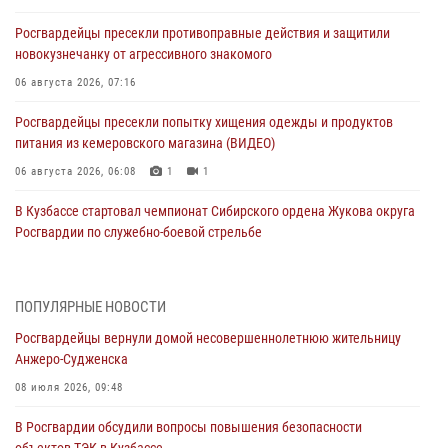
Росгвардейцы пресекли противоправные действия и защитили
новокузнечанку от агрессивного знакомого
06 августа 2026, 07:16
Росгвардейцы пресекли попытку хищения одежды и продуктов
питания из кемеровского магазина (ВИДЕО)
06 августа 2026, 06:08
1
1
В Кузбассе стартовал чемпионат Сибирского ордена Жукова округа
Росгвардии по служебно-боевой стрельбе
05 августа 2026, 10:53
7
Росгвардейцы задержали в Кемерове дебошира, устроившего
ПОПУЛЯРНЫЕ НОВОСТИ
конфликт в медицинском учреждении
Росгвардейцы вернули домой несовершеннолетнюю жительницу
05 августа 2026, 09:30
Анжеро-Судженска
Росгвардейцы задержали участника драки, причинившего побои
08 июля 2026, 09:48
оппоненту
В Росгвардии обсудили вопросы повышения безопасности
05 августа 2026, 08:50
объектов ТЭК в Кузбассе