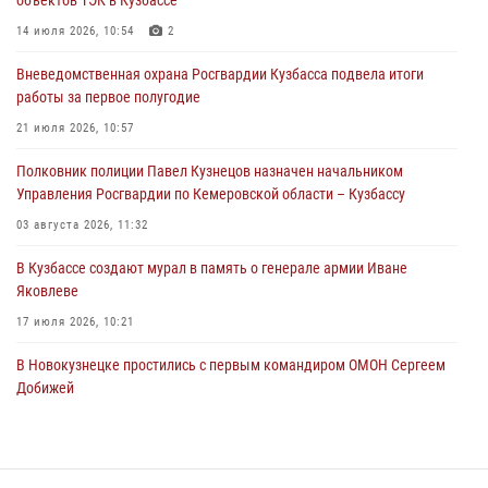
Росгвардейцы пресекли нарушение общественного порядка на
14 июля 2026, 10:54
2
городском пляже
Вневедомственная охрана Росгвардии Кузбасса подвела итоги
05 августа 2026, 08:10
работы за первое полугодие
Росгвардейцы в Юрге пресекли попытку проникновения на
21 июля 2026, 10:57
территорию частного домовладения
Полковник полиции Павел Кузнецов назначен начальником
05 августа 2026, 07:45
Управления Росгвардии по Кемеровской области – Кузбассу
03 августа 2026, 11:32
В Кузбассе создают мурал в память о генерале армии Иване
Яковлеве
17 июля 2026, 10:21
В Новокузнецке простились с первым командиром ОМОН Сергеем
Добижей
12 июля 2026, 06:54
Росгвардейцы задержали горожанина, воспользовавшегося
мотоциклом без разрешения владельца