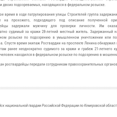
и двоих подозреваемых, находящихся в федеральном розыске.
е время в ходе патрулирования улицы Строителей группа задержани
е на прохожего, подходящего под описание полученной орие
дейцы задержали мужчину для проверки личности. Им оказа
атно судимый за кражи 28-летний местный житель. Задержанный н
ьном розыске по подозрению в умышленном уничтожении или п
а. Спустя время экипаж Росгвардии на проспекте Ленина обнаружил
там ранее неоднократно судимого за кражи и грабеж 21-летнего ку
человек находился в федеральном розыске по подозрению в мошенн
н росгвардейцы передали сотрудникам правоохранительных органов
к национальной гвардии Российской Федерации по Кемеровской области