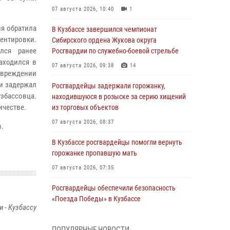
07 августа 2026, 10:40
1
я обратила
В Кузбассе завершился чемпионат
нтировки.
Сибирского ордена Жукова округа
лся ранее
Росгвардии по служебно-боевой стрельбе
аходился в
07 августа 2026, 09:38
14
овреждении
 и задержал
Росгвардейцы задержали горожанку,
збассовца.
находившуюся в розыске за серию хищений
ичестве.
из торговых объектов
07 августа 2026, 08:37
.
В Кузбассе росгвардейцы помогли вернуть
горожанке пропавшую мать
07 августа 2026, 07:35
Росгвардейцы обеспечили безопасность
«Поезда Победы» в Кузбассе
 - Кузбассу
07 августа 2026, 06:33
ПОПУЛЯРНЫЕ НОВОСТИ