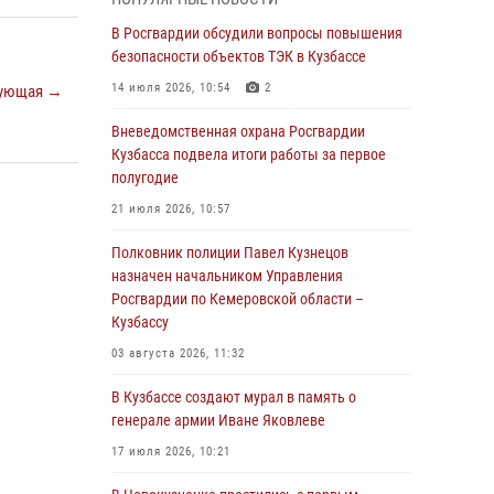
Генерал-полковник Олег Плохой поздравил
специалистов организационно-штатных
В Росгвардии обсудили вопросы повышения
подразделений Росгвардии с
безопасности объектов ТЭК в Кузбассе
профессиональным праздником
14 июля 2026, 10:54
2
ующая →
07 августа 2026, 05:32
Вневедомственная охрана Росгвардии
С 1 сентября 2026 года вступает в силу новый
Кузбасса подвела итоги работы за первое
федеральный закон о частной охранной
полугодие
деятельности
21 июля 2026, 10:57
06 августа 2026, 10:19
Полковник полиции Павел Кузнецов
Росгвардейцы задержали предполагаемого
назначен начальником Управления
виновника причинения ножевого ранения
Росгвардии по Кемеровской области –
кемеровчанину
Кузбассу
06 августа 2026, 09:18
03 августа 2026, 11:32
Росгвардейцы задержали мужчину,
В Кузбассе создают мурал в память о
повредившего имущество горожанки
генерале армии Иване Яковлеве
06 августа 2026, 08:17
1
17 июля 2026, 10:21
Росгвардейцы пресекли противоправные