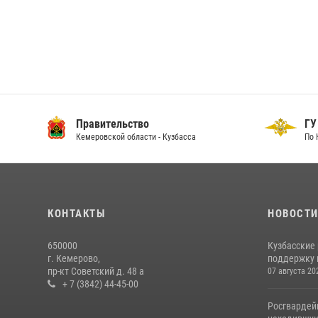
Правительство
ГУ
Кемеровской области - Кузбасса
По 
КОНТАКТЫ
НОВОСТ
650000
Кузбасские
г. Кемерово,
поддержку 
пр-кт Советский д. 48 а
07 августа 20
+ 7 (3842) 44-45-00
Росгвардей