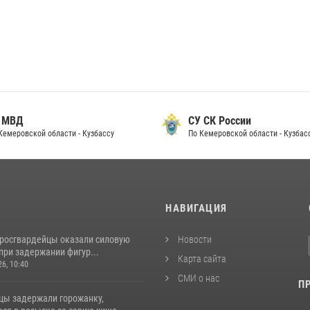
 МВД
СУ СК России
Кемеровской области - Кузбассу
По Кемеровской области - Кузбас
И
НАВИГАЦИЯ
 росгвардейцы оказали силовую
Новости
при задержании фигур...
Карта сайта
26, 10:40
СМИ о нас
П
цы задержали горожанку,