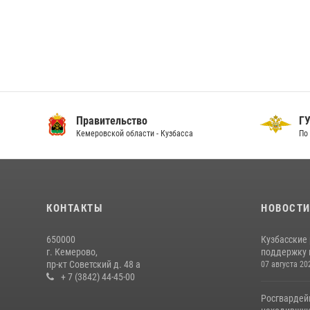
Правительство
ГУ
Кемеровской области - Кузбасса
По 
КОНТАКТЫ
НОВОСТ
650000
Кузбасские
г. Кемерово,
поддержку 
пр-кт Советский д. 48 а
07 августа 20
+ 7 (3842) 44-45-00
Росгвардей