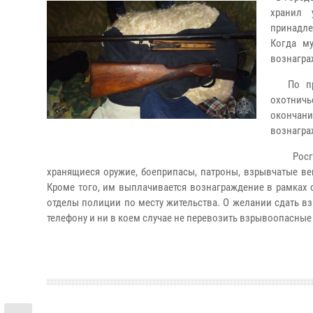
хранил 
принадле
Когда м
вознагра
По пред
охотничь
окончан
вознаграж
Росгвар
хранящиеся оружие, боеприпасы, патроны, взрывчатые ве
Кроме того, им выплачивается вознаграждение в рамках 
отделы полиции по месту жительства. О желании сдать в
телефону и ни в коем случае не перевозить взрывоопасны