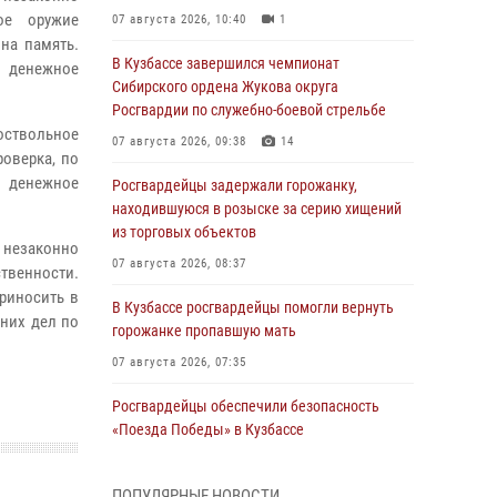
ое оружие
07 августа 2026, 10:40
1
на память.
В Кузбассе завершился чемпионат
я денежное
Сибирского ордена Жукова округа
Росгвардии по служебно-боевой стрельбе
ствольное
07 августа 2026, 09:38
14
оверка, по
 денежное
Росгвардейцы задержали горожанку,
находившуюся в розыске за серию хищений
из торговых объектов
 незаконно
07 августа 2026, 08:37
твенности.
риносить в
В Кузбассе росгвардейцы помогли вернуть
нних дел по
горожанке пропавшую мать
07 августа 2026, 07:35
Росгвардейцы обеспечили безопасность
«Поезда Победы» в Кузбассе
07 августа 2026, 06:33
ПОПУЛЯРНЫЕ НОВОСТИ