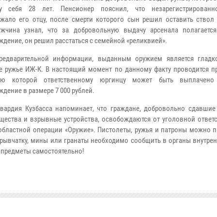
у себя 28 лет. Пенсионер пояснил, что незарегистрированн
жало его отцу, после смерти которого сын решил оставить ствол 
ужчина узнал, что за добровольную выдачу арсенала полагаетс
ждение, он решил расстаться с семейной «реликвией».
варительной информации, выданным оружием является гладко
е ружье ИЖ-К. В настоящий момент по данному факту проводится пр
ию которой ответственному юргинцу может быть выплачено
дение в размере 7 000 рублей.
дия Кузбасса напоминает, что граждане, добровольно сдавшие
щества и взрывные устройства, освобождаются от уголовной ответс
областной операции «Оружие». Пистолеты, ружья и патроны можно п
зрывчатку, мины или гранаты необходимо сообщить в органы внутре
е предметы самостоятельно!