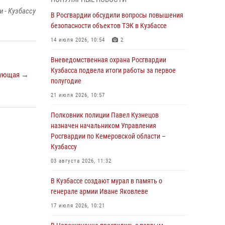
Генерал-полковник Олег Плохой поздравил
 - Кузбассу
специалистов организационно-штатных
В Росгвардии обсудили вопросы повышения
подразделений Росгвардии с
безопасности объектов ТЭК в Кузбассе
профессиональным праздником
14 июля 2026, 10:54
2
07 августа 2026, 05:32
Вневедомственная охрана Росгвардии
С 1 сентября 2026 года вступает в силу новый
Кузбасса подвела итоги работы за первое
ующая →
федеральный закон о частной охранной
полугодие
деятельности
21 июля 2026, 10:57
06 августа 2026, 10:19
Полковник полиции Павел Кузнецов
Росгвардейцы задержали предполагаемого
назначен начальником Управления
виновника причинения ножевого ранения
Росгвардии по Кемеровской области –
кемеровчанину
Кузбассу
06 августа 2026, 09:18
03 августа 2026, 11:32
Росгвардейцы задержали мужчину,
В Кузбассе создают мурал в память о
повредившего имущество горожанки
генерале армии Иване Яковлеве
06 августа 2026, 08:17
1
17 июля 2026, 10:21
Росгвардейцы пресекли противоправные