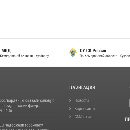
 МВД
СУ СК России
Кемеровской области - Кузбассу
По Кемеровской области - Кузбас
И
НАВИГАЦИЯ
 росгвардейцы оказали силовую
Новости
при задержании фигур...
Карта сайта
26, 10:40
СМИ о нас
П
цы задержали горожанку,