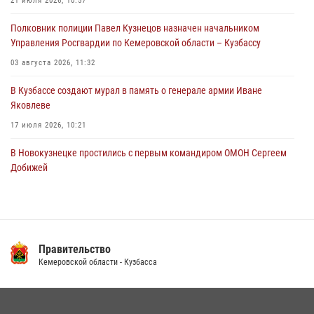
Росгвардейцы в Юрге пресекли попытку проникновения на
21 июля 2026, 10:57
территорию частного домовладения
Полковник полиции Павел Кузнецов назначен начальником
05 августа 2026, 07:45
Управления Росгвардии по Кемеровской области – Кузбассу
03 августа 2026, 11:32
В Кузбассе создают мурал в память о генерале армии Иване
Яковлеве
17 июля 2026, 10:21
В Новокузнецке простились с первым командиром ОМОН Сергеем
Добижей
12 июля 2026, 06:54
Росгвардейцы задержали горожанина, воспользовавшегося
мотоциклом без разрешения владельца
Правительство
14 июля 2026, 08:52
1
Кемеровской области - Кузбасса
Кузбасский спецназ принял участие в сборе снайперов Сибирского
округа Росгвардии
24 июля 2026, 10:35
3