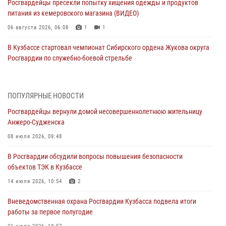
Росгвардейцы пресекли попытку хищения одежды и продуктов
питания из кемеровского магазина (ВИДЕО)
06 августа 2026, 06:08
1
1
В Кузбассе стартовал чемпионат Сибирского ордена Жукова округа
Росгвардии по служебно-боевой стрельбе
05 августа 2026, 10:53
7
Росгвардейцы задержали в Кемерове дебошира, устроившего
ПОПУЛЯРНЫЕ НОВОСТИ
конфликт в медицинском учреждении
Росгвардейцы вернули домой несовершеннолетнюю жительницу
05 августа 2026, 09:30
Анжеро-Судженска
Росгвардейцы задержали участника драки, причинившего побои
08 июля 2026, 09:48
оппоненту
В Росгвардии обсудили вопросы повышения безопасности
05 августа 2026, 08:50
объектов ТЭК в Кузбассе
Росгвардейцы пресекли нарушение общественного порядка на
14 июля 2026, 10:54
2
городском пляже
Вневедомственная охрана Росгвардии Кузбасса подвела итоги
05 августа 2026, 08:10
работы за первое полугодие