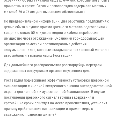
охранники объекта указали на двух мужчин, которые могут быть
причастны к краже. Стражи правопорядка задержали местных
жителей 26 и 27 лет для выяснения обстоятельств.
По предварительной информации, два работника предприятия с
целью сбыта в пункте приема цветного металла подготовили к
хищению около 50 кг кусков медного кабеля, перебросив
имущество через ограждение. Охранники горнодобывающей
организации заметили противоправные действия
злоумышленников, которые складывали похищенный металл в
автомобиль и вызвали наряд Росгвардии.
Для дальнейшего разбирательства росгвардейцы передали
задержанных сотрудникам органов внутренних дел.
Росгвардия подчеркивает эффективность установки тревожной
сигнализации с кнопкой экстренного вызова вневедомственной
охраны для личной и имущественной безопасности. В случае
поступления тревожного сигнала группа задержания в
кратчайшие сроки прибудет на место происшествия, установит
причину срабатывания сигнализации и примет меры к
задержанию правонарушителей.