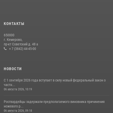
Росгвардейцы задержали мужчину, вырвавшего у горожанки пакет
с покупками
20 июля 2026, 08:52
1
КОНТАКТЫ
Росгвардейцы задержали новокузнечанку при попытке вынести из
650000
гипермаркета товары на 13 тысяч рублей (ВИДЕО)
г. Кемерово,
пр-кт Советский д. 48 а
16 июля 2026, 06:43
1
1
+ 7 (3842) 44-45-00
НОВОСТИ
С 1 сентября 2026 года вступает в силу новый федеральный закон о
частн...
06 августа 2026, 10:19
Росгвардейцы задержали предполагаемого виновника причинения
ножевого р...
06 августа 2026, 09:18