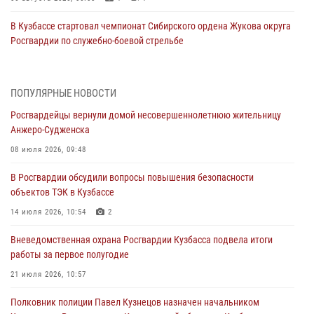
В Кузбассе стартовал чемпионат Сибирского ордена Жукова округа
Росгвардии по служебно-боевой стрельбе
05 августа 2026, 10:53
7
Росгвардейцы задержали в Кемерове дебошира, устроившего
ПОПУЛЯРНЫЕ НОВОСТИ
конфликт в медицинском учреждении
Росгвардейцы вернули домой несовершеннолетнюю жительницу
05 августа 2026, 09:30
Анжеро-Судженска
Росгвардейцы задержали участника драки, причинившего побои
08 июля 2026, 09:48
оппоненту
В Росгвардии обсудили вопросы повышения безопасности
05 августа 2026, 08:50
объектов ТЭК в Кузбассе
Росгвардейцы пресекли нарушение общественного порядка на
14 июля 2026, 10:54
2
городском пляже
Вневедомственная охрана Росгвардии Кузбасса подвела итоги
05 августа 2026, 08:10
работы за первое полугодие
Росгвардейцы в Юрге пресекли попытку проникновения на
21 июля 2026, 10:57
территорию частного домовладения
Полковник полиции Павел Кузнецов назначен начальником
05 августа 2026, 07:45