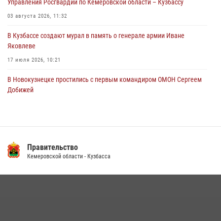
Управления Росгвардии по Кемеровской области – Кузбассу
03 августа 2026, 11:32
В Кузбассе создают мурал в память о генерале армии Иване
Яковлеве
17 июля 2026, 10:21
В Новокузнецке простились с первым командиром ОМОН Сергеем
Добижей
12 июля 2026, 06:54
Росгвардейцы задержали горожанина, воспользовавшегося
мотоциклом без разрешения владельца
Правительство
14 июля 2026, 08:52
1
Кемеровской области - Кузбасса
Кузбасский спецназ принял участие в сборе снайперов Сибирского
округа Росгвардии
24 июля 2026, 10:35
3
Росгвардейцы задержали мужчину, вырвавшего у горожанки пакет