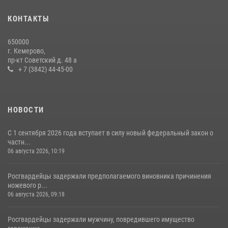
с покупками
20 июля 2026, 08:52
1
КОНТАКТЫ
Росгвардейцы задержали новокузнечанку при попытке вынести из
650000
гипермаркета товары на 13 тысяч рублей (ВИДЕО)
г. Кемерово,
пр-кт Советский д. 48 а
16 июля 2026, 06:43
1
1
+ 7 (3842) 44-45-00
НОВОСТИ
С 1 сентября 2026 года вступает в силу новый федеральный закон о
частн...
06 августа 2026, 10:19
Росгвардейцы задержали предполагаемого виновника причинения
ножевого р...
06 августа 2026, 09:18
Росгвардейцы задержали мужчину, повредившего имущество