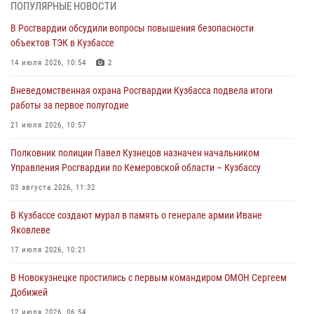
07 августа 2026, 05:32
ПОПУЛЯРНЫЕ НОВОСТИ
В Росгвардии обсудили вопросы повышения безопасности
С 1 сентября 2026 года вступает в силу новый федеральный закон о
объектов ТЭК в Кузбассе
частной охранной деятельности
14 июля 2026, 10:54
2
06 августа 2026, 10:19
Вневедомственная охрана Росгвардии Кузбасса подвела итоги
Росгвардейцы задержали предполагаемого виновника причинения
работы за первое полугодие
ножевого ранения кемеровчанину
21 июля 2026, 10:57
06 августа 2026, 09:18
Полковник полиции Павел Кузнецов назначен начальником
Росгвардейцы задержали мужчину, повредившего имущество
Управления Росгвардии по Кемеровской области – Кузбассу
горожанки
03 августа 2026, 11:32
06 августа 2026, 08:17
1
В Кузбассе создают мурал в память о генерале армии Иване
Росгвардейцы пресекли противоправные действия и защитили
Яковлеве
новокузнечанку от агрессивного знакомого
17 июля 2026, 10:21
06 августа 2026, 07:16
В Новокузнецке простились с первым командиром ОМОН Сергеем
Добижей
12 июля 2026, 06:54