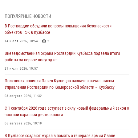
профессиональным праздником
07 августа 2026, 05:32
ПОПУЛЯРНЫЕ НОВОСТИ
В Росгвардии обсудили вопросы повышения безопасности
С 1 сентября 2026 года вступает в силу новый федеральный закон о
объектов ТЭК в Кузбассе
частной охранной деятельности
14 июля 2026, 10:54
2
06 августа 2026, 10:19
Вневедомственная охрана Росгвардии Кузбасса подвела итоги
Росгвардейцы задержали предполагаемого виновника причинения
работы за первое полугодие
ножевого ранения кемеровчанину
21 июля 2026, 10:57
06 августа 2026, 09:18
Полковник полиции Павел Кузнецов назначен начальником
Росгвардейцы задержали мужчину, повредившего имущество
Управления Росгвардии по Кемеровской области – Кузбассу
горожанки
03 августа 2026, 11:32
06 августа 2026, 08:17
1
С 1 сентября 2026 года вступает в силу новый федеральный закон о
Росгвардейцы пресекли противоправные действия и защитили
частной охранной деятельности
новокузнечанку от агрессивного знакомого
06 августа 2026, 10:19
06 августа 2026, 07:16
В Кузбассе создают мурал в память о генерале армии Иване