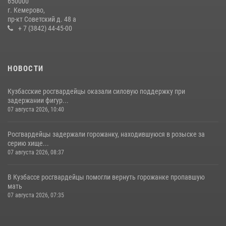
650000
с покупками
г. Кемерово,
пр-кт Советский д. 48 а
20 июля 2026, 08:52
1
+ 7 (3842) 44-45-00
НОВОСТИ
Кузбасские росгвардейцы оказали силовую поддержку при
задержании фигур...
07 августа 2026, 10:40
Росгвардейцы задержали горожанку, находившуюся в розыске за
серию хище...
07 августа 2026, 08:37
В Кузбассе росгвардейцы помогли вернуть горожанке пропавшую
мать
07 августа 2026, 07:35