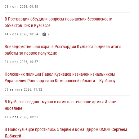
Росгвардейцы задержали участника драки, причинившего побои
08 июля 2026, 09:48
оппоненту
В Росгвардии обсудили вопросы повышения безопасности
05 августа 2026, 08:50
объектов ТЭК в Кузбассе
Росгвардейцы пресекли нарушение общественного порядка на
14 июля 2026, 10:54
2
городском пляже
Вневедомственная охрана Росгвардии Кузбасса подвела итоги
05 августа 2026, 08:10
работы за первое полугодие
Росгвардейцы в Юрге пресекли попытку проникновения на
21 июля 2026, 10:57
территорию частного домовладения
Полковник полиции Павел Кузнецов назначен начальником
05 августа 2026, 07:45
Управления Росгвардии по Кемеровской области – Кузбассу
03 августа 2026, 11:32
В Кузбассе создают мурал в память о генерале армии Иване
Яковлеве
17 июля 2026, 10:21
В Новокузнецке простились с первым командиром ОМОН Сергеем
Добижей