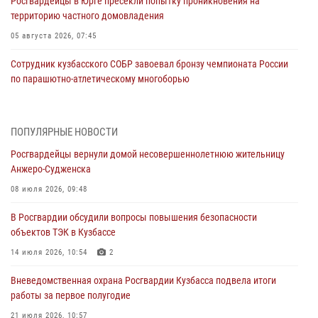
Росгвардейцы в Юрге пресекли попытку проникновения на
территорию частного домовладения
05 августа 2026, 07:45
Сотрудник кузбасского СОБР завоевал бронзу чемпионата России
по парашютно-атлетическому многоборью
04 августа 2026, 10:48
2
Кузбассовцы высоко оценили качество предоставления
ПОПУЛЯРНЫЕ НОВОСТИ
государственных услуг подразделениями ЛРР Росгвардии
Росгвардейцы вернули домой несовершеннолетнюю жительницу
04 августа 2026, 09:42
Анжеро-Судженска
Росгвардейцы помогли разыскать троих юных путешественников из
08 июля 2026, 09:48
Новокузнецка
В Росгвардии обсудили вопросы повышения безопасности
04 августа 2026, 08:42
объектов ТЭК в Кузбассе
Росгвардейцы задержали нарушителя общественного порядка в
14 июля 2026, 10:54
2
охраняемой кемеровской гостинице
Вневедомственная охрана Росгвардии Кузбасса подвела итоги
04 августа 2026, 07:41
работы за первое полугодие
Кемеровские росгвардейцы пресекли попытку хищения товара
21 июля 2026, 10:57