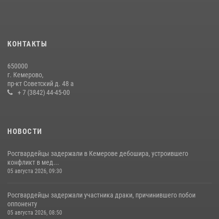
Росгвардейцы задержали мужчину, вырвавшего у горожанки пакет
с покупками
20 июля 2026, 08:52
1
КОНТАКТЫ
Росгвардейцы задержали новокузнечанку при попытке вынести из
650000
гипермаркета товары на 13 тысяч рублей (ВИДЕО)
г. Кемерово,
пр-кт Советский д. 48 а
16 июля 2026, 06:43
1
1
+ 7 (3842) 44-45-00
НОВОСТИ
Росгвардейцы задержали в Кемерове дебошира, устроившего
конфликт в мед...
05 августа 2026, 09:30
Росгвардейцы задержали участника драки, причинившего побои
оппоненту
05 августа 2026, 08:50