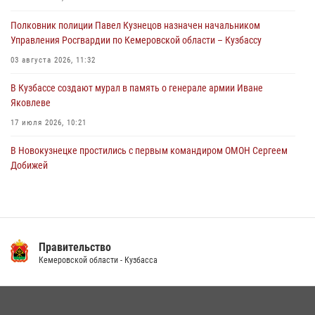
путем подмены ценника (ВИДЕО)
Полковник полиции Павел Кузнецов назначен начальником
04 августа 2026, 06:32
1
Управления Росгвардии по Кемеровской области – Кузбассу
03 августа 2026, 11:32
В Кузбассе создают мурал в память о генерале армии Иване
Яковлеве
17 июля 2026, 10:21
В Новокузнецке простились с первым командиром ОМОН Сергеем
Добижей
12 июля 2026, 06:54
Росгвардейцы задержали горожанина, воспользовавшегося
мотоциклом без разрешения владельца
Правительство
14 июля 2026, 08:52
1
Кемеровской области - Кузбасса
Кузбасский спецназ принял участие в сборе снайперов Сибирского
округа Росгвардии
24 июля 2026, 10:35
3