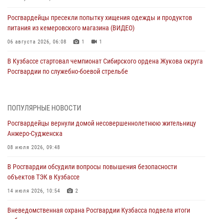
Росгвардейцы пресекли попытку хищения одежды и продуктов
питания из кемеровского магазина (ВИДЕО)
06 августа 2026, 06:08
1
1
В Кузбассе стартовал чемпионат Сибирского ордена Жукова округа
Росгвардии по служебно-боевой стрельбе
05 августа 2026, 10:53
7
Росгвардейцы задержали в Кемерове дебошира, устроившего
ПОПУЛЯРНЫЕ НОВОСТИ
конфликт в медицинском учреждении
Росгвардейцы вернули домой несовершеннолетнюю жительницу
05 августа 2026, 09:30
Анжеро-Судженска
Росгвардейцы задержали участника драки, причинившего побои
08 июля 2026, 09:48
оппоненту
В Росгвардии обсудили вопросы повышения безопасности
05 августа 2026, 08:50
объектов ТЭК в Кузбассе
Росгвардейцы пресекли нарушение общественного порядка на
14 июля 2026, 10:54
2
городском пляже
Вневедомственная охрана Росгвардии Кузбасса подвела итоги
05 августа 2026, 08:10