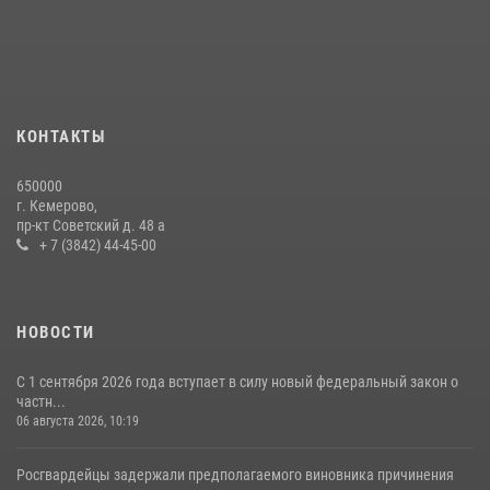
округа Росгвардии
24 июля 2026, 10:35
3
Росгвардейцы задержали мужчину, вырвавшего у горожанки пакет
с покупками
20 июля 2026, 08:52
1
КОНТАКТЫ
Росгвардейцы задержали новокузнечанку при попытке вынести из
650000
гипермаркета товары на 13 тысяч рублей (ВИДЕО)
г. Кемерово,
пр-кт Советский д. 48 а
16 июля 2026, 06:43
1
1
+ 7 (3842) 44-45-00
НОВОСТИ
С 1 сентября 2026 года вступает в силу новый федеральный закон о
частн...
06 августа 2026, 10:19
Росгвардейцы задержали предполагаемого виновника причинения