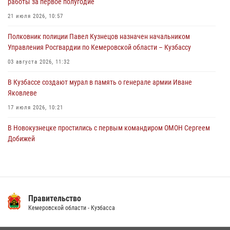
работы за первое полугодие
Росгвардейцы в Юрге пресекли попытку проникновения на
21 июля 2026, 10:57
территорию частного домовладения
Полковник полиции Павел Кузнецов назначен начальником
05 августа 2026, 07:45
Управления Росгвардии по Кемеровской области – Кузбассу
03 августа 2026, 11:32
В Кузбассе создают мурал в память о генерале армии Иване
Яковлеве
17 июля 2026, 10:21
В Новокузнецке простились с первым командиром ОМОН Сергеем
Добижей
12 июля 2026, 06:54
Росгвардейцы задержали горожанина, воспользовавшегося
мотоциклом без разрешения владельца
Правительство
14 июля 2026, 08:52
1
Кемеровской области - Кузбасса
Кузбасский спецназ принял участие в сборе снайперов Сибирского