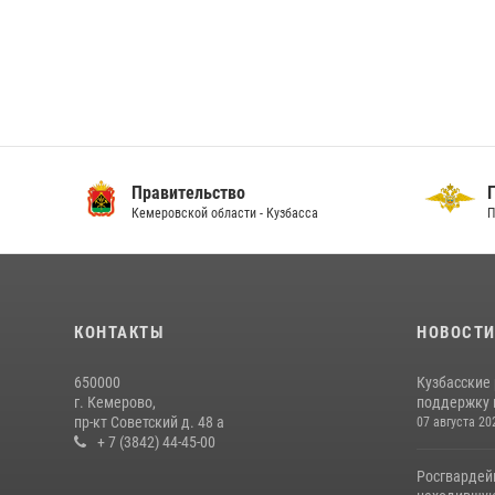
Правительство
ГУ
Кемеровской области - Кузбасса
По 
КОНТАКТЫ
НОВОСТ
650000
Кузбасские
г. Кемерово,
поддержку 
пр-кт Советский д. 48 а
07 августа 20
+ 7 (3842) 44-45-00
Росгвардей