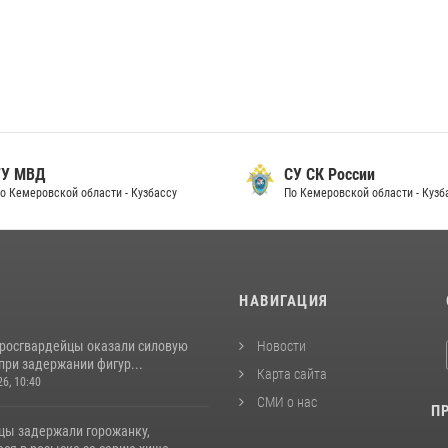
 МВД
СУ СК России
Кемеровской области - Кузбассу
По Кемеровской области - Кузбас
И
НАВИГАЦИЯ
 росгвардейцы оказали силовую
Новости
при задержании фигур...
Карта сайта
26, 10:40
СМИ о нас
П
цы задержали горожанку,