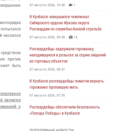
совершению
07 августа 2026, 10:40
1
В Кузбассе завершился чемпионат
авопорядка
Сибирского ордена Жукова округа
 попытался
Росгвардии по служебно-боевой стрельбе
ый числился
07 августа 2026, 09:38
14
Росгвардейцы задержали горожанку,
 средством
находившуюся в розыске за серию хищений
ния против
из торговых объектов
может быть
07 августа 2026, 08:37
В Кузбассе росгвардейцы помогли вернуть
горожанке пропавшую мать
оперативное
07 августа 2026, 07:35
й является
ормацией о
Росгвардейцы обеспечили безопасность
«Поезда Победы» в Кузбассе
07 августа 2026, 06:33
ПОПУЛЯРНЫЕ НОВОСТИ