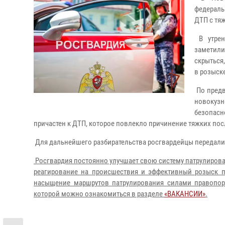
федераль
ДТП с тя
В утрен
заметили
скрыться
в розыск
По предв
новокуз
безопасн
причастен к ДТП, которое повлекло причинение тяжких пос
Для дальнейшего разбирательства росгвардейцы передали
Росгвардия постоянно улучшает свою систему патрулирован
реагирование на происшествия и эффективный розыск 
насыщение маршрутов патрулирования силами правопоря
которой можно ознакомиться в разделе
«ВАКАНСИИ»
.