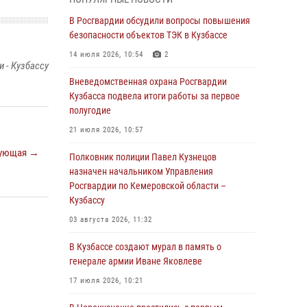
Генерал-полковник Олег Плохой поздравил
специалистов организационно-штатных
В Росгвардии обсудили вопросы повышения
подразделений Росгвардии с
безопасности объектов ТЭК в Кузбассе
профессиональным праздником
14 июля 2026, 10:54
2
 - Кузбассу
07 августа 2026, 05:32
Вневедомственная охрана Росгвардии
С 1 сентября 2026 года вступает в силу новый
Кузбасса подвела итоги работы за первое
федеральный закон о частной охранной
полугодие
деятельности
21 июля 2026, 10:57
06 августа 2026, 10:19
ующая →
Полковник полиции Павел Кузнецов
Росгвардейцы задержали предполагаемого
назначен начальником Управления
виновника причинения ножевого ранения
Росгвардии по Кемеровской области –
кемеровчанину
Кузбассу
06 августа 2026, 09:18
03 августа 2026, 11:32
Росгвардейцы задержали мужчину,
В Кузбассе создают мурал в память о
повредившего имущество горожанки
генерале армии Иване Яковлеве
06 августа 2026, 08:17
1
17 июля 2026, 10:21
Росгвардейцы пресекли противоправные