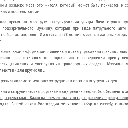
ном розыске местного жителя, который может быть причастен к 
жкими последствиями.
нее время на маршруте патрулирования улицы Лазо стражи пр
 подозрительного мужчину, который при виде патрульного авто
, но был остановлен. Им оказался 38-летний местный житель, котор
е.
арительной информации, лишенный права управления транспортным
нечанин разыскивался по подозрению в совершении преступле
ости движения и эксплуатации транспортных средств. Мужчина 
ледствий для других лиц.
 разыскиваемого мужчину сотрудникам органов внутренних дел.
ия и сотрудничества с органами внутренних дел, чтобы обеспечить 
подозреваемых. Важным элементом в предотвращении преступлени
дка. В этой связи Росгвардия объявляет набор на службу, с инф