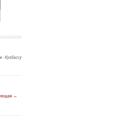
20 июля 2026, 08:52
1
Росгвардейцы задержали новокузнечанку
при попытке вынести из гипермаркета
товары на 13 тысяч рублей (ВИДЕО)
16 июля 2026, 06:43
1
1
 - Кузбассу
ующая →