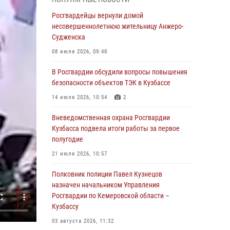
В Кузбассе стартовал чемпионат Сибирского
ордена Жукова округа Росгвардии по
Росгвардейцы вернули домой
служебно-боевой стрельбе
несовершеннолетнюю жительницу Анжеро-
Судженска
05 августа 2026, 10:53
7
08 июля 2026, 09:48
Росгвардейцы задержали в Кемерове
дебошира, устроившего конфликт в
В Росгвардии обсудили вопросы повышения
медицинском учреждении
безопасности объектов ТЭК в Кузбассе
05 августа 2026, 09:30
14 июля 2026, 10:54
2
Росгвардейцы задержали участника драки,
Вневедомственная охрана Росгвардии
причинившего побои оппоненту
Кузбасса подвела итоги работы за первое
полугодие
05 августа 2026, 08:50
21 июля 2026, 10:57
Росгвардейцы пресекли нарушение
общественного порядка на городском пляже
Полковник полиции Павел Кузнецов
назначен начальником Управления
05 августа 2026, 08:10
Росгвардии по Кемеровской области –
Кузбассу
Росгвардейцы в Юрге пресекли попытку
проникновения на территорию частного
03 августа 2026, 11:32
домовладения