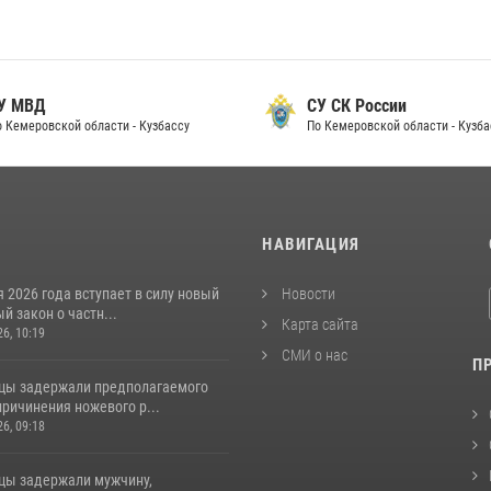
 МВД
СУ СК России
Кемеровской области - Кузбассу
По Кемеровской области - Кузбас
И
НАВИГАЦИЯ
я 2026 года вступает в силу новый
Новости
 закон о частн...
Карта сайта
26, 10:19
СМИ о нас
П
цы задержали предполагаемого
ричинения ножевого р...
26, 09:18
цы задержали мужчину,