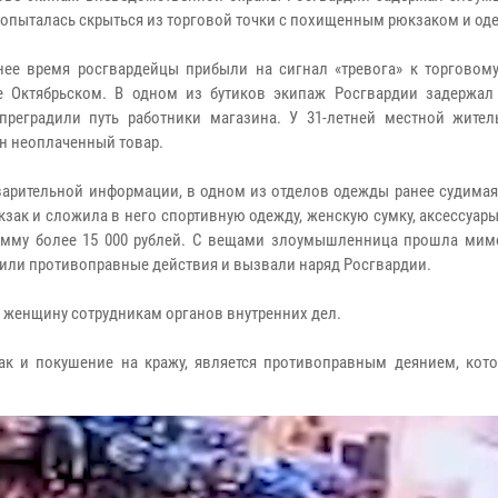
попыталась скрыться из торговой точки с похищенным рюкзаком и од
ее время росгвардейцы прибыли на сигнал «тревога» к торговому
е Октябрьском. В одном из бутиков экипаж Росгвардии задержал 
преградили путь работники магазина. У 31-летней местной жите
н неоплаченный товар.
арительной информации, в одном из отделов одежды ранее судимая
кзак и сложила в него спортивную одежду, женскую сумку, аксессуары
мму более 15 000 рублей. С вещами злоумышленница прошла мим
или противоправные действия и вызвали наряд Росгвардии.
 женщину сотрудникам органов внутренних дел.
ак и покушение на кражу, является противоправным деянием, кото