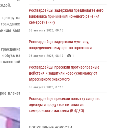
еждой.
Росгвардейцы задержали предполагаемого
виновника причинения ножевого ранения
 центру на
кемеровчанину
гражданку,
льницы был
06 августа 2026, 09:18
Росгвардейцы задержали мужчину,
повредившего имущество горожанки
 гражданка
 и обувь на
06 августа 2026, 08:17
1
о кассовой
Росгвардейцы пресекли противоправные
действия и защитили новокузнечанку от
агрессивного знакомого
06 августа 2026, 07:16
рое влечет
Росгвардейцы пресекли попытку хищения
одежды и продуктов питания из
кемеровского магазина (ВИДЕО)
06 августа 2026, 06:08
1
1
ПОПУЛЯРНЫЕ НОВОСТИ