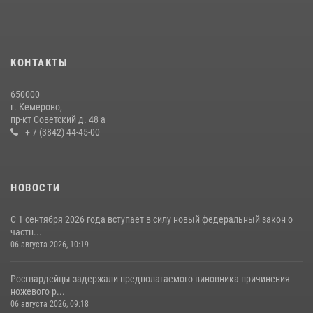
Росгвардейцы задержали мужчину, вырвавшего у горожанки пакет
с покупками
20 июля 2026, 08:52
1
КОНТАКТЫ
Росгвардейцы задержали новокузнечанку при попытке вынести из
650000
гипермаркета товары на 13 тысяч рублей (ВИДЕО)
г. Кемерово,
пр-кт Советский д. 48 а
16 июля 2026, 06:43
1
1
+ 7 (3842) 44-45-00
НОВОСТИ
С 1 сентября 2026 года вступает в силу новый федеральный закон о
частн...
06 августа 2026, 10:19
Росгвардейцы задержали предполагаемого виновника причинения
ножевого р...
06 августа 2026, 09:18