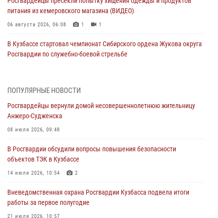
Росгвардейцы пресекли попытку хищения одежды и продуктов
питания из кемеровского магазина (ВИДЕО)
06 августа 2026, 06:08
1
1
В Кузбассе стартовал чемпионат Сибирского ордена Жукова округа
Росгвардии по служебно-боевой стрельбе
05 августа 2026, 10:53
7
Росгвардейцы задержали в Кемерове дебошира, устроившего
ПОПУЛЯРНЫЕ НОВОСТИ
конфликт в медицинском учреждении
Росгвардейцы вернули домой несовершеннолетнюю жительницу
05 августа 2026, 09:30
Анжеро-Судженска
Росгвардейцы задержали участника драки, причинившего побои
08 июля 2026, 09:48
оппоненту
В Росгвардии обсудили вопросы повышения безопасности
05 августа 2026, 08:50
объектов ТЭК в Кузбассе
Росгвардейцы пресекли нарушение общественного порядка на
14 июля 2026, 10:54
2
городском пляже
Вневедомственная охрана Росгвардии Кузбасса подвела итоги
05 августа 2026, 08:10
работы за первое полугодие
Росгвардейцы в Юрге пресекли попытку проникновения на
21 июля 2026, 10:57