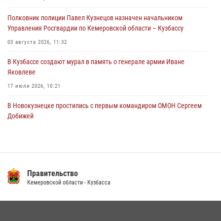
территорию частного домовладения
Полковник полиции Павел Кузнецов назначен начальником
05 августа 2026, 07:45
Управления Росгвардии по Кемеровской области – Кузбассу
03 августа 2026, 11:32
В Кузбассе создают мурал в память о генерале армии Иване
Яковлеве
17 июля 2026, 10:21
В Новокузнецке простились с первым командиром ОМОН Сергеем
Добижей
12 июля 2026, 06:54
Росгвардейцы задержали горожанина, воспользовавшегося
мотоциклом без разрешения владельца
Правительство
14 июля 2026, 08:52
1
Кемеровской области - Кузбасса
Кузбасский спецназ принял участие в сборе снайперов Сибирского
округа Росгвардии
24 июля 2026, 10:35
3