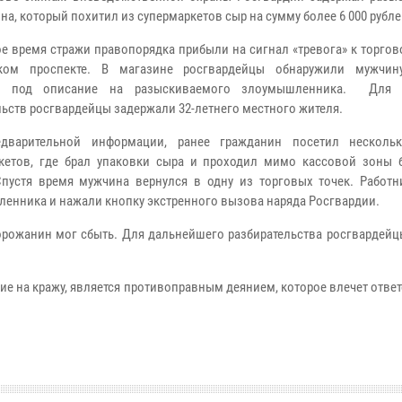
а, который похитил из супермаркетов сыр на сумму более 6 000 рубле
е время стражи правопорядка прибыли на сигнал «тревога» к торгов
ском проспекте. В магазине росгвардейцы обнаружили мужчин
л под описание на разыскиваемого злоумышленника. Для 
льств росгвардейцы задержали 32-летнего местного жителя.
варительной информации, ранее гражданин посетил нескольк
кетов, где брал упаковки сыра и проходил мимо кассовой зоны 
Спустя время мужчина вернулся в одну из торговых точек. Работн
енника и нажали кнопку экстренного вызова наряда Росгвардии.
орожанин мог сбыть. Для дальнейшего разбирательства росгвардейц
ие на кражу, является противоправным деянием, которое влечет отве