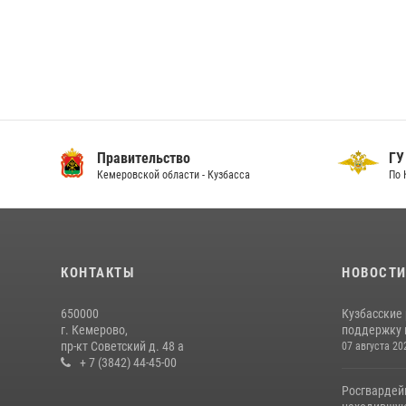
Правительство
ГУ
Кемеровской области - Кузбасса
По 
КОНТАКТЫ
НОВОСТ
650000
Кузбасские
г. Кемерово,
поддержку 
пр-кт Советский д. 48 а
07 августа 20
+ 7 (3842) 44-45-00
Росгвардей