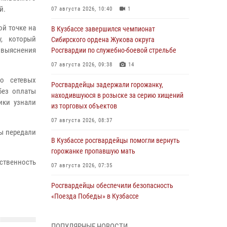
й.
07 августа 2026, 10:40
1
ой точке на
В Кузбассе завершился чемпионат
у, который
Сибирского ордена Жукова округа
выяснения
Росгвардии по служебно-боевой стрельбе
07 августа 2026, 09:38
14
о сетевых
Росгвардейцы задержали горожанку,
без оплаты
находившуюся в розыске за серию хищений
ики узнали
из торговых объектов
07 августа 2026, 08:37
ы передали
В Кузбассе росгвардейцы помогли вернуть
горожанке пропавшую мать
тственность
07 августа 2026, 07:35
Росгвардейцы обеспечили безопасность
«Поезда Победы» в Кузбассе
07 августа 2026, 06:33
ПОПУЛЯРНЫЕ НОВОСТИ