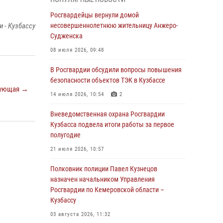
Генерал-полковник Олег Плохой поздравил
специалистов организационно-штатных
Росгвардейцы вернули домой
подразделений Росгвардии с
 - Кузбассу
несовершеннолетнюю жительницу Анжеро-
профессиональным праздником
Судженска
07 августа 2026, 05:32
08 июля 2026, 09:48
С 1 сентября 2026 года вступает в силу новый
В Росгвардии обсудили вопросы повышения
федеральный закон о частной охранной
безопасности объектов ТЭК в Кузбассе
ующая →
деятельности
14 июля 2026, 10:54
2
06 августа 2026, 10:19
Вневедомственная охрана Росгвардии
Росгвардейцы задержали предполагаемого
Кузбасса подвела итоги работы за первое
виновника причинения ножевого ранения
полугодие
кемеровчанину
21 июля 2026, 10:57
06 августа 2026, 09:18
Полковник полиции Павел Кузнецов
Росгвардейцы задержали мужчину,
назначен начальником Управления
повредившего имущество горожанки
Росгвардии по Кемеровской области –
Кузбассу
06 августа 2026, 08:17
1
03 августа 2026, 11:32
Росгвардейцы пресекли противоправные