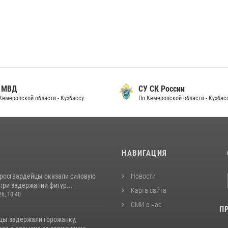
 МВД
СУ СК России
Кемеровской области - Кузбассу
По Кемеровской области - Кузбас
И
НАВИГАЦИЯ
 росгвардейцы оказали силовую
Новости
при задержании фигур...
Карта сайта
26, 10:40
СМИ о нас
П
цы задержали горожанку,