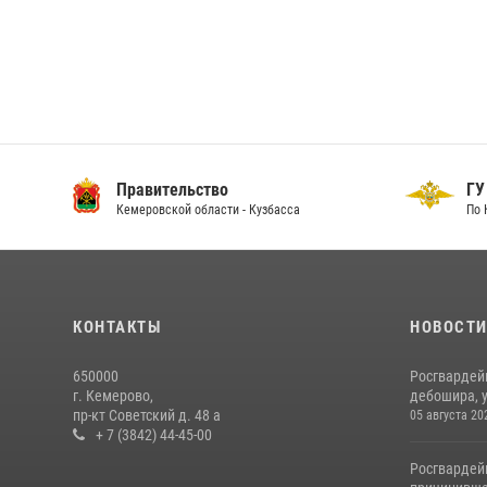
Правительство
ГУ
Кемеровской области - Кузбасса
По 
КОНТАКТЫ
НОВОСТ
650000
Росгвардей
г. Кемерово,
дебошира, у
пр-кт Советский д. 48 а
05 августа 20
+ 7 (3842) 44-45-00
Росгвардей