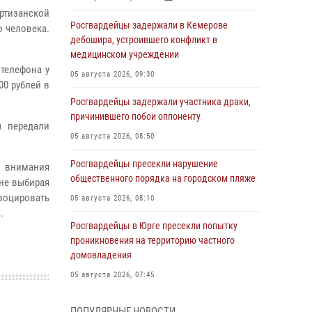
ртизанской
Росгвардейцы задержали в Кемерове
 человека.
дебошира, устроившего конфликт в
медицинском учреждении
телефона у
05 августа 2026, 09:30
00 рублей в
Росгвардейцы задержали участника драки,
причинившего побои оппоненту
ы передали
05 августа 2026, 08:50
Росгвардейцы пресекли нарушение
о внимания
общественного порядка на городском пляже
не выбирая
воцировать
05 августа 2026, 08:10
.
Росгвардейцы в Юрге пресекли попытку
проникновения на территорию частного
домовладения
05 августа 2026, 07:45
Сотрудник кузбасского СОБР завоевал
ПОПУЛЯРНЫЕ НОВОСТИ