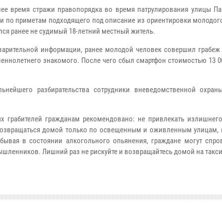
ее время стражи правопорядка во время патрулирования улицы Па
и по приметам подходящего под описание из ориентировки молодого
лся ранее не судимый 18-летний местный житель.
арительной информации, ранее молодой человек совершил грабеж 
еннолетнего знакомого. После чего сбыл смартфон стоимостью 13 0
ьнейшего разбирательства сотрудники вневедомственной охран
ых грабителей гражданам рекомендовано: не привлекать излишнег
возвращаться домой только по освещенным и оживленным улицам, 
ебывая в состоянии алкогольного опьянения, граждане могут спро
ышленников. Лишний раз не рискуйте и возвращайтесь домой на такси