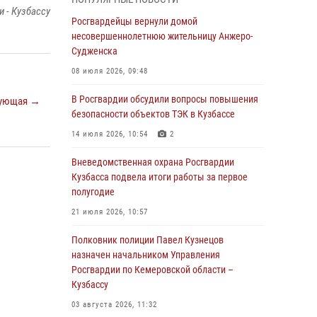
бронзу чемпионата России по парашютно-
 - Кузбассу
атлетическому многоборью
Росгвардейцы вернули домой
несовершеннолетнюю жительницу Анжеро-
04 августа 2026, 10:48
2
Судженска
Кузбассовцы высоко оценили качество
08 июля 2026, 09:48
предоставления государственных услуг
подразделениями ЛРР Росгвардии
В Росгвардии обсудили вопросы повышения
ующая →
безопасности объектов ТЭК в Кузбассе
04 августа 2026, 09:42
14 июля 2026, 10:54
2
Росгвардейцы помогли разыскать троих
юных путешественников из Новокузнецка
Вневедомственная охрана Росгвардии
Кузбасса подвела итоги работы за первое
04 августа 2026, 08:42
полугодие
Росгвардейцы задержали нарушителя
21 июля 2026, 10:57
общественного порядка в охраняемой
кемеровской гостинице
Полковник полиции Павел Кузнецов
назначен начальником Управления
04 августа 2026, 07:41
Росгвардии по Кемеровской области –
Кузбассу
Кемеровские росгвардейцы пресекли
попытку хищения товара путем подмены
03 августа 2026, 11:32
ценника (ВИДЕО)