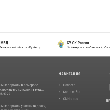
 МВД
СУ СК России
Кемеровской области - Кузбассу
По Кемеровской области - Кузбас
И
НАВИГАЦИЯ
цы задержали в Кемерове
Новости
строившего конфликт в мед...
Карта сайта
26, 09:30
СМИ о нас
П
цы задержали участника драки,