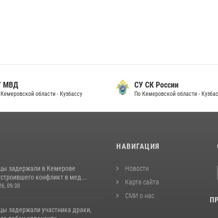
 МВД
СУ СК России
Кемеровской области - Кузбассу
По Кемеровской области - Кузбас
И
НАВИГАЦИЯ
цы задержали в Кемерове
Новости
строившего конфликт в мед...
Карта сайта
26, 09:30
СМИ о нас
П
цы задержали участника драки,