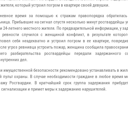
 жителя, который устроил погром в квартире своей девушки.
ое время за помощью к стражам правопорядка обратилась 
ьница. Прибывшие на сигнал спустя несколько минут росгвардейцы 
и 24-летнего местного жителя. По предварительной информации, у з
 ревности случился с женщиной конфликт, в результате которо
повел себя неадекватно и устроил погром в ее квартире, повреди
осле угроз ревнивца устроить пожар, женщина сообщила правоохран
шего разбирательства росгвардейцы передали задержанного с
внутренних дел.
 и имущественной безопасности рекомендовано устанавливать в жил
 пульт охраны. В случае необходимости граждане в любое время мо
ажу Росгвардии. В кратчайший срок группа задержания прибуде
 сигнализации и примет меры к задержанию нарушителей.