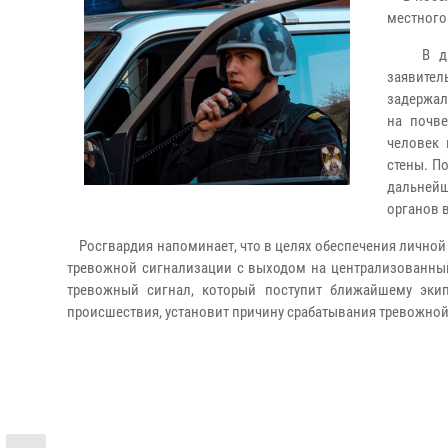
местного
В дневн
заявител
задержал
на почве
человек 
стены. П
дальней
органов 
Росгвардия напоминает, что в целях обеспечения личной
тревожной сигнализации с выходом на централизованный
тревожный сигнал, который поступит ближайшему экип
происшествия, установит причину срабатывания тревожной