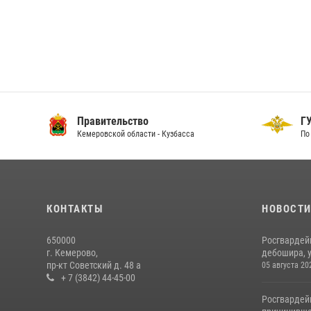
Правительство
ГУ
Кемеровской области - Кузбасса
По 
КОНТАКТЫ
НОВОСТ
650000
Росгвардей
г. Кемерово,
дебошира, у
пр-кт Советский д. 48 а
05 августа 20
+ 7 (3842) 44-45-00
Росгвардей