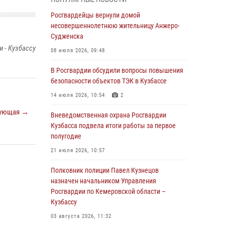
бронзу чемпионата России по парашютно-
атлетическому многоборью
Росгвардейцы вернули домой
несовершеннолетнюю жительницу Анжеро-
04 августа 2026, 10:48
2
Судженска
 - Кузбассу
Кузбассовцы высоко оценили качество
08 июля 2026, 09:48
предоставления государственных услуг
подразделениями ЛРР Росгвардии
В Росгвардии обсудили вопросы повышения
безопасности объектов ТЭК в Кузбассе
04 августа 2026, 09:42
14 июля 2026, 10:54
2
Росгвардейцы помогли разыскать троих
ующая →
юных путешественников из Новокузнецка
Вневедомственная охрана Росгвардии
Кузбасса подвела итоги работы за первое
04 августа 2026, 08:42
полугодие
Росгвардейцы задержали нарушителя
21 июля 2026, 10:57
общественного порядка в охраняемой
кемеровской гостинице
Полковник полиции Павел Кузнецов
назначен начальником Управления
04 августа 2026, 07:41
Росгвардии по Кемеровской области –
Кузбассу
Кемеровские росгвардейцы пресекли
попытку хищения товара путем подмены
03 августа 2026, 11:32
ценника (ВИДЕО)