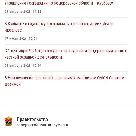
Управления Росгвардии по Кемеровской области – Кузбассу
горожанки
03 августа 2026, 11:32
06 августа 2026, 08:17
1
В Кузбассе создают мурал в память о генерале армии Иване
Росгвардейцы пресекли противоправные действия и защитили
Яковлеве
новокузнечанку от агрессивного знакомого
17 июля 2026, 10:21
06 августа 2026, 07:16
С 1 сентября 2026 года вступает в силу новый федеральный закон о
частной охранной деятельности
06 августа 2026, 10:19
В Новокузнецке простились с первым командиром ОМОН Сергеем
Добижей
12 июля 2026, 06:54
Росгвардейцы задержали горожанина, воспользовавшегося
мотоциклом без разрешения владельца
Правительство
14 июля 2026, 08:52
1
Кемеровской области - Кузбасса
Кузбасский спецназ принял участие в сборе снайперов Сибирского