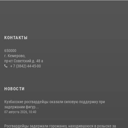
округа Росгвардии
24 июля 2026, 10:35
3
Сотрудники ОМОН «Оберег» провели встречу с воспитанниками
детского дома в рамках всероссийской акции
20 июля 2026, 10:54
2
КОНТАКТЫ
Росгвардейцы задержали мужчину, вырвавшего у горожанки пакет
650000
с покупками
г. Кемерово,
пр-кт Советский д. 48 а
20 июля 2026, 08:52
1
+ 7 (3842) 44-45-00
НОВОСТИ
Кузбасские росгвардейцы оказали силовую поддержку при
задержании фигур...
07 августа 2026, 10:40
Росгвардейцы задержали горожанку, находившуюся в розыске за