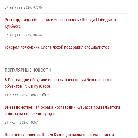
07 августа 2026, 07:35
Росгвардейцы обеспечили безопасность «Поезда Победы» в
Кузбассе
07 августа 2026, 06:33
Генерал-полковник Олег Плохой поздравил специалистов
организационно-штатных подразделений Росгвардии с
профессиональным праздником
07 августа 2026, 05:32
ПОПУЛЯРНЫЕ НОВОСТИ
В Росгвардии обсудили вопросы повышения безопасности
С 1 сентября 2026 года вступает в силу новый федеральный закон о
объектов ТЭК в Кузбассе
частной охранной деятельности
14 июля 2026, 10:54
2
06 августа 2026, 10:19
Вневедомственная охрана Росгвардии Кузбасса подвела итоги
Росгвардейцы задержали предполагаемого виновника причинения
работы за первое полугодие
ножевого ранения кемеровчанину
21 июля 2026, 10:57
06 августа 2026, 09:18
Полковник полиции Павел Кузнецов назначен начальником
Росгвардейцы задержали мужчину, повредившего имущество