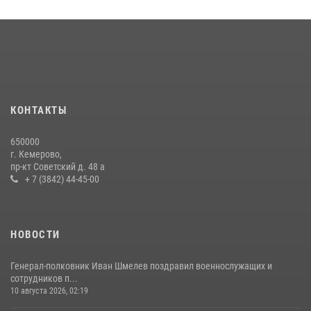
Кузбасский спецназ принял участие в сборе снайперов Сибирского
округа Росгвардии
24 июля 2026, 10:35
3
Сотрудники ОМОН «Оберег» провели встречу с воспитанниками
детского дома в рамках всероссийской акции
20 июля 2026, 10:54
2
КОНТАКТЫ
Росгвардейцы задержали мужчину, вырвавшего у горожанки пакет
650000
с покупками
г. Кемерово,
пр-кт Советский д. 48 а
20 июля 2026, 08:52
1
+ 7 (3842) 44-45-00
НОВОСТИ
Генерал-полковник Иван Шмелев поздравил военнослужащих и
сотрудников п...
10 августа 2026, 02:19