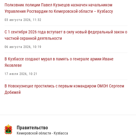
Полковник полиции Павел Кузнецов назначен начальником
07 августа 2026, 05:32
Управления Росгвардии по Кемеровской области – Кузбассу
С 1 сентября 2026 года вступает в силу новый федеральный закон о
03 августа 2026, 11:32
частной охранной деятельности
С 1 сентября 2026 года вступает в силу новый федеральный закон о
06 августа 2026, 10:19
частной охранной деятельности
Росгвардейцы задержали предполагаемого виновника причинения
06 августа 2026, 10:19
ножевого ранения кемеровчанину
В Кузбассе создают мурал в память о генерале армии Иване
06 августа 2026, 09:18
Яковлеве
17 июля 2026, 10:21
В Новокузнецке простились с первым командиром ОМОН Сергеем
Добижей
12 июля 2026, 06:54
Росгвардейцы задержали горожанина, воспользовавшегося
мотоциклом без разрешения владельца
Правительство
14 июля 2026, 08:52
1
Кемеровской области - Кузбасса