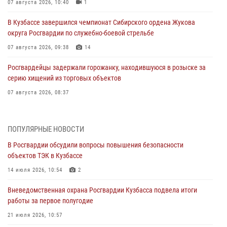
07 августа 2026, 10:40
1
В Кузбассе завершился чемпионат Сибирского ордена Жукова
округа Росгвардии по служебно-боевой стрельбе
07 августа 2026, 09:38
14
Росгвардейцы задержали горожанку, находившуюся в розыске за
серию хищений из торговых объектов
07 августа 2026, 08:37
В Кузбассе росгвардейцы помогли вернуть горожанке пропавшую
мать
ПОПУЛЯРНЫЕ НОВОСТИ
07 августа 2026, 07:35
В Росгвардии обсудили вопросы повышения безопасности
объектов ТЭК в Кузбассе
Росгвардейцы обеспечили безопасность «Поезда Победы» в
Кузбассе
14 июля 2026, 10:54
2
07 августа 2026, 06:33
Вневедомственная охрана Росгвардии Кузбасса подвела итоги
работы за первое полугодие
Генерал-полковник Олег Плохой поздравил специалистов
организационно-штатных подразделений Росгвардии с
21 июля 2026, 10:57
профессиональным праздником